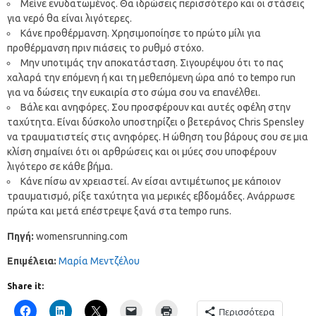
Μείνε ενυδατωμένος. Θα ιδρώσεις περισσότερο και οι στάσεις
για νερό θα είναι λιγότερες.
Κάνε προθέρμανση. Χρησιμοποίησε το πρώτο μίλι για
προθέρμανση πριν πιάσεις το ρυθμό στόχο.
Μην υποτιμάς την αποκατάσταση. Σιγουρέψου ότι το πας
χαλαρά την επόμενη ή και τη μεθεπόμενη ώρα από το tempo run
για να δώσεις την ευκαιρία στο σώμα σου να επανέλθει.
Βάλε και ανηφόρες. Σου προσφέρουν και αυτές οφέλη στην
ταχύτητα. Είναι δύσκολο υποστηρίζει ο βετεράνος Chris Spensley
να τραυματιστείς στις ανηφόρες. Η ώθηση του βάρους σου σε μια
κλίση σημαίνει ότι οι αρθρώσεις και οι μύες σου υποφέρουν
λιγότερο σε κάθε βήμα.
Κάνε πίσω αν χρειαστεί. Αν είσαι αντιμέτωπος με κάποιον
τραυματισμό, ρίξε ταχύτητα για μερικές εβδομάδες. Ανάρρωσε
πρώτα και μετά επέστρεψε ξανά στα tempo runs.
Πηγή:
womensrunning.com
Επιμέλεια:
Μαρία Μεντζέλου
Share it:
Περισσότερα