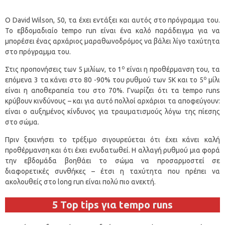
Ο David Wilson, 50, τα έχει εντάξει και αυτός στο πρόγραμμα του.
Το εβδομαδιαίο tempo run είναι ένα καλό παράδειγμα για να
μπορέσει ένας αρχάριος μαραθωνοδρόμος να βάλει λίγο ταχύτητα
στο πρόγραμμα του.
ο
Στις προπονήσεις των 5 μιλίων, το 1
είναι η προθέρμανση του, τα
ο
επόμενα 3 τα κάνει στο 80 -90% του ρυθμού των 5Κ και το 5
μίλι
είναι η αποθεραπεία του στο 70%. Γνωρίζει ότι τα tempo runs
κρύβουν κινδύνους – και για αυτό πολλοί αρχάριοι τα αποφεύγουν:
είναι ο αυξημένος κίνδυνος για τραυματισμούς λόγω της πίεσης
στο σώμα.
Πριν ξεκινήσει το τρέξιμο σιγουρεύεται ότι έχει κάνει καλή
προθέρμανση και ότι έχει ενυδατωθεί. Η αλλαγή ρυθμού μια φορά
την εβδομάδα βοηθάει το σώμα να προσαρμοστεί σε
διαφορετικές συνθήκες – έτσι η ταχύτητα που πρέπει να
ακολουθείς στο long run είναι πολύ πιο ανεκτή.
5 Top tips για tempo runs