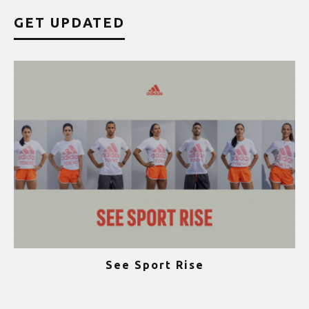
GET UPDATED
See Sport Rise
ψ