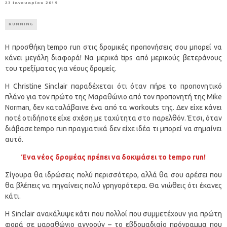
23 Ιανουαρίου 2019
RUNNING
Η προσθήκη tempo run στις δρομικές προπονήσεις σου μπορεί να
κάνει μεγάλη διαφορά! Να μερικά tips από μερικούς βετεράνους
του τρεξίματος για νέους δρομείς.
Η Christine Sinclair παραδέχεται ότι όταν πήρε το προπονητικό
πλάνο για τον πρώτο της Μαραθώνιο από τον προπονητή της Mike
Norman, δεν καταλάβαινε ένα από τα workouts της. Δεν είχε κάνει
ποτέ οτιδήποτε είχε σχέση με ταχύτητα στο παρελθόν. Έτσι, όταν
διάβασε tempo run πραγματικά δεν είχε ιδέα τι μπορεί να σημαίνει
αυτό.
Ένα νέος δρομέας πρέπει να δοκιμάσει το tempo run!
Σίγουρα θα ιδρώσεις πολύ περισσότερο, αλλά θα σου αρέσει που
θα βλέπεις να πηγαίνεις πολύ γρηγορότερα. Θα νιώθεις ότι έκανες
κάτι.
Η Sinclair ανακάλυψε κάτι που πολλοί που συμμετέχουν για πρώτη
φορά σε μαραθώνιο αγνοούν – το εβδομαδιαίο πρόγραμμα που