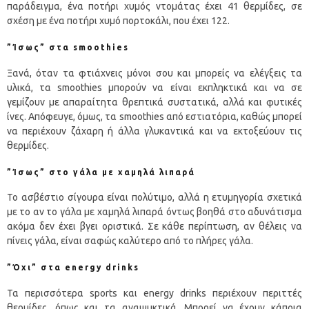
παράδειγμα, ένα ποτήρι χυμός ντομάτας έχει 41 θερμίδες, σε
σχέση με ένα ποτήρι χυμό πορτοκάλι, που έχει 122.
”Ίσως” στα smoothies
Ξανά, όταν τα φτιάχνεις μόνοι σου και μπορείς να ελέγξεις τα
υλικά, τα smoothies μπορούν να είναι εκπληκτικά και να σε
γεμίζουν με απαραίτητα θρεπτικά συστατικά, αλλά και φυτικές
ίνες. Απόφευγε, όμως, τα smoothies από εστιατόρια, καθώς μπορεί
να περιέχουν ζάχαρη ή άλλα γλυκαντικά και να εκτοξεύουν τις
θερμίδες.
”Ίσως” στο γάλα με χαμηλά λιπαρά
Το ασβέστιο σίγουρα είναι πολύτιμο, αλλά η ετυμηγορία σχετικά
με το αν το γάλα με χαμηλά λιπαρά όντως βοηθά στο αδυνάτισμα
ακόμα δεν έχει βγει οριστικά. Σε κάθε περίπτωση, αν θέλεις να
πίνεις γάλα, είναι σαφώς καλύτερο από το πλήρες γάλα.
”Όχι” στα energy drinks
Τα περισσότερα sports και energy drinks περιέχουν περιττές
θερμίδες, όπως και τα αναψυκτικά. Μπορεί να έχουν κάποια