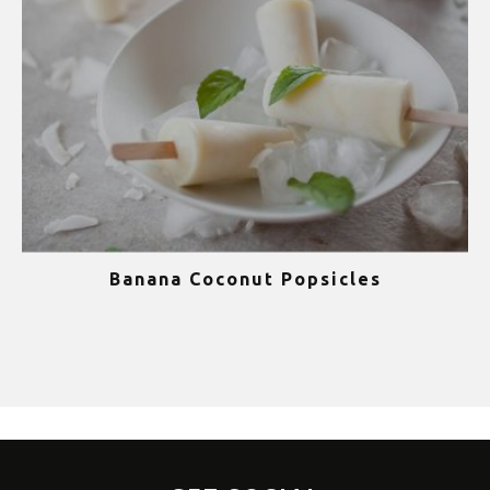
Banana Coconut Popsicles
1