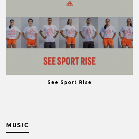
See Sport Rise
ψ
MUSIC