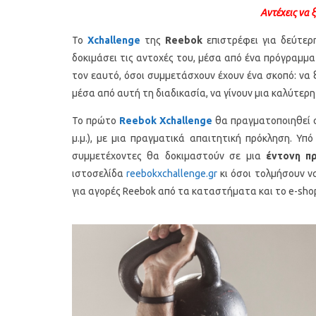
Αντέχεις να 
Το
Xchallenge
της
Reebok
επιστρέφει για δεύτερ
δοκιμάσει τις αντοχές του, μέσα από ένα πρόγραμμα
τον εαυτό, όσοι συμμετάσχουν έχουν ένα σκοπό: να
μέσα από αυτή τη διαδικασία, να γίνουν μια καλύτερη
Το πρώτο
Reebok
Xchallenge
θα πραγματοποιηθεί 
μ.μ.), με μια πραγματικά απαιτητική πρόκληση. Υπ
συμμετέχοντες θα δοκιμαστούν σε μια
έντονη π
ιστοσελίδα
reebokxchallenge.gr
κι όσοι τολμήσουν ν
για αγορές Reebok από τα καταστήματα και το e-sho