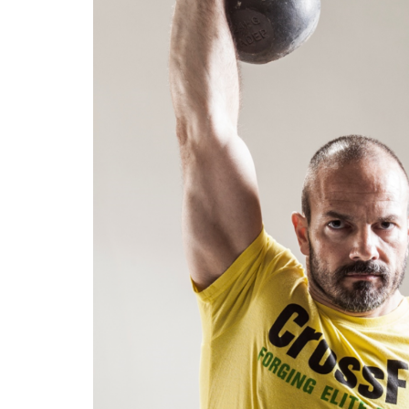
Υγιεινό κέικ λεμονιού με
Οι 4 πιο λαχ
παπαρουνόσπορο και μύρτιλα
σούπες γι