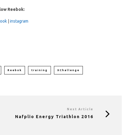
low Reebok:
book
|
instagram
Reebok
training
XChallenge
Next Article
Nafplio Energy Triathlon 2016