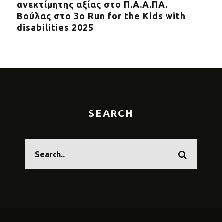
υ
ανεκτίμητης αξίας στο Π.Α.Α.ΠΑ.
με 
Βούλας στο 3ο Run for the Kids with
του
disabilities 2025
Περ
SEARCH