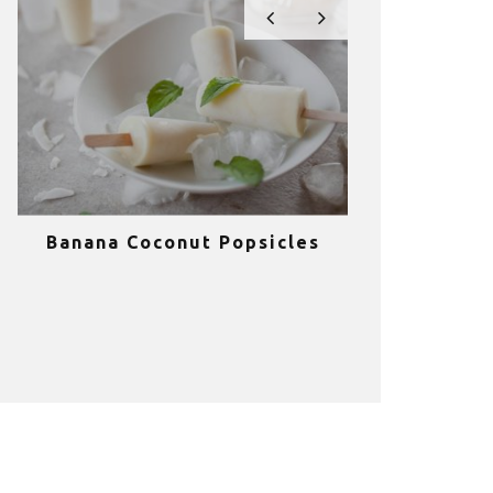
Banana Coconut Popsicles
10 σούπερ
υγιεινά sm
κα