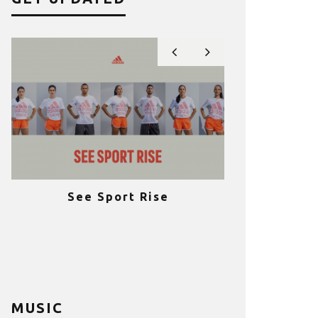
See Sport Rise
Πραγματοποι
e
επιτυχία 
ια
Fitness C
MUSIC