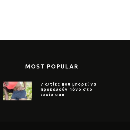
αναπηρία», στηρίζοντας το έργο
Δρόμων Αντ
 Κέντρου Κοινωνικής Πρόνοιας
Ζωγράφου 
ιφερειακής Αττικής
MOST POPULAR
7 αιτίες που μπορεί να
προκαλούν πόνο στο
ισχίο σου