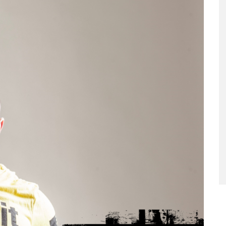
ταριστές βελουτέ
5 γρήγορα και υγιεινά σνακ
α τον χειμώνα