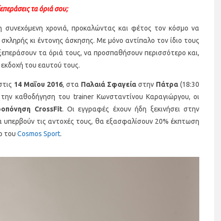
ξεπεράσεις τα όριά σου;
η συνεχόμενη χρονιά, προκαλώντας και φέτος τον κόσμο να
 σκληρής κι έντονης άσκησης. Με μόνο αντίπαλο τον ίδιο τους
 ξεπεράσουν τα όριά τους, να προσπαθήσουν περισσότερο και,
 εκδοχή του εαυτού τους.
στις
14 Μαΐου 2016
, στα
Παλαιά Σφαγεία
στην
Πάτρα
(18:30
ό την καθοδήγηση του trainer Κωνσταντίνου Καραγιώργου, οι
ροπόνηση
CrossFit
. Οι εγγραφές έχουν ήδη ξεκινήσει στην
α υπερβούν τις αντοχές τους, θα εξασφαλίσουν 20% έκπτωση
p του
Cosmos Sport
.