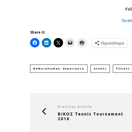
Fol
face
Share it:
Περισσότερα
BeMoreHuman. Experience
events
fitness
Previous Article
BΙΚΟΣ Tennis Tournament
2016