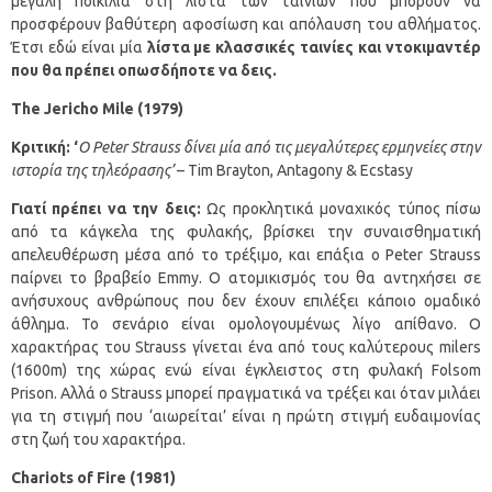
μεγάλη ποικιλία στη λίστα των ταινιών που μπορούν να
προσφέρουν βαθύτερη αφοσίωση και απόλαυση του αθλήματος.
Έτσι εδώ είναι μία
λίστα
με κλασσικές ταινίες και ντοκιμαντέρ
που θα πρέπει οπωσδήποτε να δεις.
The
Jericho
Mile
(1979)
Κριτική: ‘
Ο Peter Strauss δίνει μία από τις μεγαλύτερες ερμηνείες στην
ιστορία της τηλεόρασης’
– Tim Brayton, Antagony & Ecstasy
Γιατί πρέπει να την δεις:
Ως προκλητικά μοναχικός τύπος πίσω
από τα κάγκελα της φυλακής, βρίσκει την συναισθηματική
απελευθέρωση μέσα από το τρέξιμο, και επάξια ο Peter Strauss
παίρνει το βραβείο Emmy. Ο ατομικισμός του θα αντηχήσει σε
ανήσυχους ανθρώπους που δεν έχουν επιλέξει κάποιο ομαδικό
άθλημα. Το σενάριο είναι ομολογουμένως λίγο απίθανο. Ο
χαρακτήρας του Strauss γίνεται ένα από τους καλύτερους milers
(1600m) της χώρας ενώ είναι έγκλειστος στη φυλακή Folsom
Prison. Αλλά ο Strauss μπορεί πραγματικά να τρέξει και όταν μιλάει
για τη στιγμή που ‘αιωρείται’ είναι η πρώτη στιγμή ευδαιμονίας
στη ζωή του χαρακτήρα.
Chariots
of
Fire
(1981)