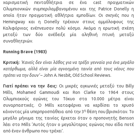
χαρισματική πενταθλήτρια σε ένα cast πραγματικών
Ολυμπιονικών συμπεριλαμβανομένου και της Patrice Donelly η
οποία ήταν πραγματική αθλήτρια εμποδίων. Οι σκηνές που η
Hemingway και η Donelly τρέχουν στους αμμόλοφους της
Καλιφόρνιας ενέπνευσαν πολύ κόσμο. Ακόμα η ερωτική σχέση
μεταξύ των δύο ανέδειξε μία αληθινή πτυχή μεταξύ
συναθλητριών.
Running
Brave
(1983)
Κριτική:
‘Κανείς δεν είναι λάθος για να τρέξει γενναία για ένα μεγάλο
κατόρθωμα, αλλά είναι μία αγνοημένη ταινία από τους νέους που
πρέπει να την δουν’
– John A. Nesbit, Old School Reviews.
Γιατί πρέπει να την δεις:
Οι μικρές αγκωνιές μεταξύ του Billy
Mills, Mohamed Gammoudi και Ron Clarke το 1964 στους
Ολυμπιακούς αγώνες του Τόκυο στα 10.000 μέτρα είναι
συναρπαστικές. Ο Mills καταφέρνει να κερδίσει το χρυσό
η
κάνοντας μία υπερπροσπάθεια από την 3
θέση που βρισκόταν. Το
μεγάλο μήνυμα της ταινίας έρχεται όταν ο προπονητής Benson
λέει στο Mills ‘Αυτός ήταν ο μεγαλύτερος αγώνας που είδα ποτέ
από έναν άνθρωπο που τρέχει’.