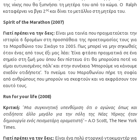
της νίκης που θα ξυπνήσει τη μητέρα του από το κώμα. Ο Ralph
ος
καταφέρνει να βγει 2
και δίνει το μετάλλιο στη μητέρα του.
Spirit
of
the
Marathon
(2007)
Γιατί πρέπει να την δεις:
Είναι μια ταινία που πραγματεύεται την
ιστορία 6 δρομέων στη προσπάθεια της προετοιμασίας τους για
το Μαραθώνιο του Σικάγο το 2005. Πως μπορεί να μην σηκωθείς
όταν ένας από τους έξι μας λέει: ‘Είχα φτάσει πραγματικά σε ένα
σημείο στη ζωή μου όπου δεν πίστευα ότι θα μπορούσα ποτέ να
είμαι ευτυχισμένος πάλι’ και στην συνέχεια ‘Μπορούμε να κάνουμε
σχεδόν οτιδήποτε’. Το πνεύμα του Μαραθωνίου πήρε τη σοφία
από ανθρώπους που μπορούν να σκεφτούν και να εκφράσουν τον
εαυτό τους.
Run for your life (2008)
Κριτική:
‘
Μια συγκινητική υπενθύμιση ότι ο αγώνας όπως και
οτιδήποτε άλλο μεγάλο για την πόλη της Νέας Υόρκης ήταν
δημιουργία ενός πεισματάρη οραματιστή’
– A.O Scott, The New York
Times.
Γιατί πρέπει να την δεις:
Είναι ένα πολύ στοργικό ντοκιμαντέρ για