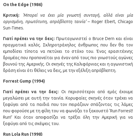
On
the
Edge
(1986)
Κριτική:
‘Μπορεί να έχει μία γνωστή συνταγή, αλλά είναι μία
οργισμένη, πρωτότυπη, απρόβλεπτη ταινία’
– Roger Ebert, Chicago
Sun-Times.
Γιατί πρέπει να την δεις:
Πρωταγωνιστεί ο Bruce Dern και είναι
πραγματικά καλός. Σκληροτράχηλος άνθρωπος που δεν θα τον
εμποδίσει τίποτα να πετύχει το στόχο του. Ένας ερασιτέχνης
δρομέας που προπονείται για έναν από τους πιο γνωστούς αγώνες
βουνού της Αμερικής. Οι σκηνές της Καλιφόρνιας και η αγωνιστική
δράση είναι ότι θέλεις να δεις, με την εξέλιξη απρόβλεπτη.
Forrest
Gump
(1994)
Γιατί πρέπει να την δεις:
Οι περισσότεροι από εμάς έχουμε
μεγαλώσει με αυτή την ταινία. Κορυφαίες σκηνές όταν τρέχει να
ξεφύγει από τα παιδιά που τον πειράζουν σπάζοντας τις λάμες
που φορούσε με τη φίλη του να φωνάζει το ξακουστό ‘Run Forrest!
Run!’ Και όταν αποφασίζει να τρέξει όλη την Αμερική για να
ξεφύγει από τις σκέψεις του.
Run
Lola
Run
(1998)