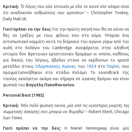
Κριτική:
‘
Ο λόγος που είχε επιτυχία με όλο το κοινό στο κόσμο είναι
ότι αναδεικνύει ανθρώπους που εμπνέουν’
– Christopher Tookey,
Daily Mail UK.
Γιατί πρέπει να την δεις:
Για την πρώτη σκηνή που θα σε κάνει να
θες να τρέξεις με τους φίλους σου στο κύμα. Υπάρχει ένα
εντυπωσιακό κομμάτι κατά τη διάρκεια του αγώνα γύρω από την
αυλή στο Κολέγιο του Cambridge. Αναφέρεται στην αληθινή
ιστορία δύο Βρετανών ερασιτεχνών δρομέων οι οποίοι, καθένας
για δικούς του λόγους, έβαλαν στόχο να κερδίσουν το χρυσό
μετάλλιο στους
Ολυμπιακούς Αγώνες
του
1924
στο
Παρίσι
, που
πραγματοποιήθηκαν στο στάδιο Κολόμπ. Το soundtrack της
ταινίας ακούγεται ακόμα και σήμερα σε αγώνες δρόμου και είναι
φυσικά του
Βαγγέλη Παπαθανασίου
.
Personal
Best
(1982)
Κριτική:
‘Μία πολύ φυσική ταινία, μία από τις υγιέστερες γιορτές της
σωματικής άσκησης που μπορώ να θυμηθώ’
– Robert Ebert, Chicago
Sun-Times
Γιατί πρέπει να την δεις:
Η Mariel Hemingway είναι μία