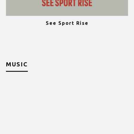
See Sport Rise
ψ
MUSIC