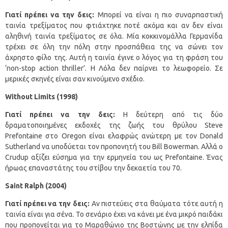
Γιατί πρέπει να την δεις:
Μπορεί να είναι η πιο συναρπαστική
ταινία τρεξίματος που φτιάχτηκε ποτέ ακόμα και αν δεν είναι
αληθινή ταινία τρεξίματος σε όλα. Μία κοκκινομάλλα Γερμανίδα
τρέχει σε όλη την πόλη στην προσπάθεια της να σώνει τον
άχρηστο φίλο της. Αυτή η ταινία έγινε ο λόγος για τη φράση του
‘non-stop action thriller’. Η Λόλα δεν παίρνει το λεωφορείο. Σε
μερικές σκηνές είναι σαν κινούμενο σχέδιο.
Without
Limits
(1998)
Γιατί πρέπει να την δεις:
Η δεύτερη από τις δύο
δραματοποιημένες εκδοχές της ζωής του θρύλου Steve
Prefontaine στο Oregon είναι ελαφρώς ανώτερη με τον Donald
Sutherland να υποδύεται τον προπονητή του Bill Bowerman. Αλλά ο
Crudup αξίζει εύσημα για την ερμηνεία του ως Prefontaine. Ένας
ήρωας επαναστάτης του στίβου την δεκαετία του 70.
Saint
Ralph
(2004)
Γιατί πρέπει να την δεις:
Αν πιστεύεις στα θαύματα τότε αυτή η
ταινία είναι για σένα. Το σενάριο έχει να κάνει με ένα μικρό παιδάκι
που προπονείται για το Μαραθώνιο της Βοστώνης με την ελπίδα