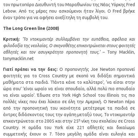
τον πρωτοπόρο Διευθυντή του Μαραθωνίου της Νέας Υόρκης Fred
Lebow. Από τις μέρες που ασκούμενοι ήταν λίγοι. Ο Fred βρήκε
έναν τρόπο για να αφήσει ανεξίτηλη τη συμβολή του.
The
Long
Green
line
(2008)
Κριτική:
‘Το ντοκιμαντέρ συλλαμβάνει την ευπάθεια, αφέλεια και
φιλοδοξία της νεολαίας. Ο σκηνοθέτης επικεντρώνεται στους φοιτητές
αθλητές και τον ασυγκράτητο προπονητή τους.’
– Tony Macklin,
tonymacklin.net
Γιατί πρέπει να την δεις:
Ο προπονητής Joe Newton προπονεί
φοιτητές για το Cross Country με σκοπό να διδάξει σημαντικά
μαθήματα στα παιδιά. ‘Πάντα κάνε το καλύτερο’, ‘να είσαι στην
ώρα σου’ ‘είναι ωραίο να είναι σπουδαίο, αλλά πολύ πιο σπουδαίο
να είναι ωραίο’. Έδωσε στο York High School του Illinois τις πιο
πολλές νίκες που έχει λύκειο σε όλη την Αμερική. Ο Newton πέρα
από την προπονητική του ικανότητα μετέτρεψε τα παιδιά σε
άντρες διδάσκοντας τους την αγάπη μεταξύ τους. Το ντοκιμαντέρ
η
επικεντρώνεται στο 2005 και στην 25
νίκη του σχολείου σε Cross
Country. Η ομάδα του York είχε 221 αθλητές και δικαίωμα
συμμετοχής έχουν οι 7. Τόσο μεγάλη ομάδα είναι ευλογία και