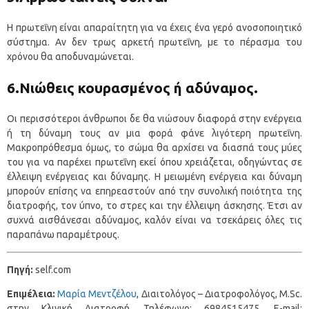
Η πρωτεΐνη είναι απαραίτητη για να έχεις ένα γερό ανοσοποιητικό
σύστημα. Αν δεν τρως αρκετή πρωτεΐνη, με το πέρασμα του
χρόνου θα αποδυναμώνεται.
6.Νιώθεις κουρασμένος ή αδύναμος.
Οι περισσότεροι άνθρωποι δε θα νιώσουν διαφορά στην ενέργεια
ή τη δύναμη τους αν μια φορά φάνε λιγότερη πρωτεΐνη.
Μακροπρόθεσμα όμως, το σώμα θα αρχίσει να διασπά τους μύες
του για να παρέχει πρωτεΐνη εκεί όπου χρειάζεται, οδηγώντας σε
έλλειψη ενέργειας και δύναμης. Η μειωμένη ενέργεια και δύναμη
μπορούν επίσης να επηρεαστούν από την συνολική ποιότητα της
διατροφής, τον ύπνο, το στρες και την έλλειψη άσκησης. Έτσι αν
συχνά αισθάνεσαι αδύναμος, καλόν είναι να τσεκάρεις όλες τις
παραπάνω παραμέτρους.
Πηγή:
self.com
Επιμέλεια:
Μαρία Μεντζέλου
, Διαιτολόγος – Διατροφολόγος, M.Sc.
στην Κλινική Διατροφή, Τηλέφωνο: 6984515475, E-mail: