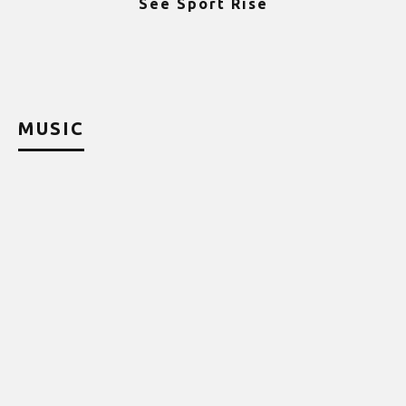
See Sport Rise
ψ
MUSIC