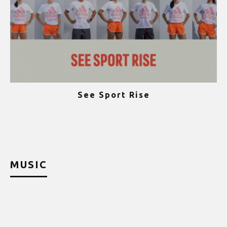
See Sport Rise
ψ
MUSIC