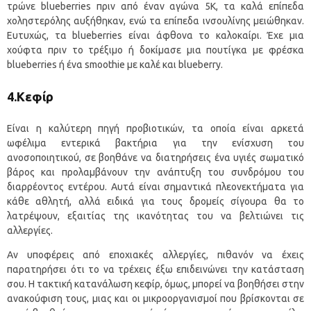
τρώνε blueberries πριν από έναν αγώνα 5Κ, τα καλά επίπεδα
χοληστερόλης αυξήθηκαν, ενώ τα επίπεδα ινσουλίνης μειώθηκαν.
Ευτυχώς, τα blueberries είναι άφθονα το καλοκαίρι. Έχε μια
χούφτα πριν το τρέξιμο ή δοκίμασε μια πουτίγκα με φρέσκα
blueberries ή ένα smoothie με καλέ και blueberry.
4.Κεφίρ
Είναι η καλύτερη πηγή προβιοτικών, τα οποία είναι αρκετά
ωφέλιμα εντερικά βακτήρια για την ενίσχυση του
ανοσοποιητικού, σε βοηθάνε να διατηρήσεις ένα υγιές σωματικό
βάρος και προλαμβάνουν την ανάπτυξη του συνδρόμου του
διαρρέοντος εντέρου. Αυτά είναι σημαντικά πλεονεκτήματα για
κάθε αθλητή, αλλά ειδικά για τους δρομείς σίγουρα θα το
λατρέψουν, εξαιτίας της ικανότητας του να βελτιώνει τις
αλλεργίες.
Αν υποφέρεις από εποχιακές αλλεργίες, πιθανόν να έχεις
παρατηρήσει ότι το να τρέχεις έξω επιδεινώνει την κατάσταση
σου. Η τακτική κατανάλωση κεφίρ, όμως, μπορεί να βοηθήσει στην
ανακούφιση τους, μιας και οι μικροοργανισμοί που βρίσκονται σε