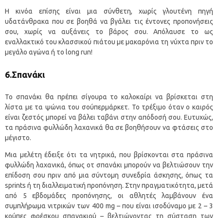
Η κινόα επίσης είναι μια σύνθετη, χωρίς γλουτένη πηγή
υδατάνθρακα που σε βοηθά να βγάλει τις έντονες προπονήσεις
σου, χωρίς να αυξάνεις το βάρος σου. Απόλαυσε το ως
εναλλακτικό του κλασσικού πιάτου με μακαρόνια τη νύχτα πριν το
μεγάλο αγώνα ή το long run!
6.Σπανάκι
Το σπανάκι θα πρέπει σίγουρα το καλοκαίρι να βρίσκεται στη
λίστα με τα ψώνια του σούπερμάρκετ. Το τρέξιμο όταν ο καιρός
είναι ζεστός μπορεί να βάλει ταβάνι στην απόδοσή σου. Ευτυχώς,
τα πράσινα φυλλώδη λαχανικά θα σε βοηθήσουν να φτάσεις στο
μέγιστο.
Μια μελέτη έδειξε ότι τα νητρικά, που βρίσκονται στα πράσινα
φυλλώδη λαχανικά, όπως οτ σπανάκι μπορούν να βελτιώσουν την
επίδοση σου πριν από μια σύντομη συνεδρία άσκησης, όπως τα
sprints ή τη διαλλειματική προπόνηση. Στην πραγματικότητα, μετά
από 5 εβδομάδες προπόνησης, οι αθλητές λαμβάνουν ένα
συμπλήρωμα νιτρικών των 400 mg – που είναι ισοδύναμο με 2 – 3
κούπες φρέσκου σπανακιού – βελτιώνοντας τη σύσταση των