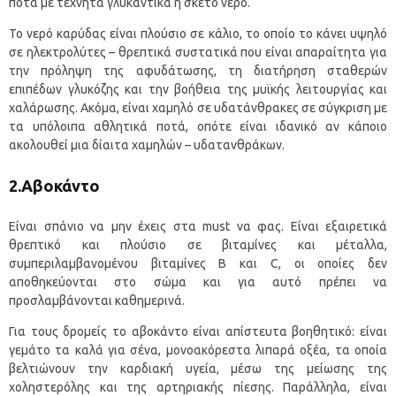
ποτά με τεχνητά γλυκαντικά ή σκέτο νερό.
Το νερό καρύδας είναι πλούσιο σε κάλιο, το οποίο το κάνει υψηλό
σε ηλεκτρολύτες – θρεπτικά συστατικά που είναι απαραίτητα για
την πρόληψη της αφυδάτωσης, τη διατήρηση σταθερών
επιπέδων γλυκόζης και την βοήθεια της μυϊκής λειτουργίας και
χαλάρωσης. Ακόμα, είναι χαμηλό σε υδατάνθρακες σε σύγκριση με
τα υπόλοιπα αθλητικά ποτά, οπότε είναι ιδανικό αν κάποιο
ακολουθεί μια δίαιτα χαμηλών – υδατανθράκων.
2.Αβοκάντο
Είναι σπάνιο να μην έχεις στα must να φας. Είναι εξαιρετικά
θρεπτικό και πλούσιο σε βιταμίνες και μέταλλα,
συμπεριλαμβανομένου βιταμίνες Β και C, οι οποίες δεν
αποθηκεύονται στο σώμα και για αυτό πρέπει να
προσλαμβάνονται καθημερινά.
Για τους δρομείς το αβοκάντο είναι απίστευτα βοηθητικό: είναι
γεμάτο τα καλά για σένα, μονοακόρεστα λιπαρά οξέα, τα οποία
βελτιώνουν την καρδιακή υγεία, μέσω της μείωσης της
χοληστερόλης και της αρτηριακής πίεσης. Παράλληλα, είναι