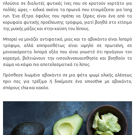
πλούσια σε διαλυτές φυτικές ίνες που σε κρατούν χορτάτο για
πολλές ώρες – ειδικά εκείνα τα πρωινά που ετοιμάζεσαι για long
run. Ένα έξτρα όφελος που πρέπει να ξέρεις είναι ένα από τα
κορυφαία φυτικής προέλευσης τρόφιμα, γιατί βοηθά στο χτίσιμο
της μυϊκής μάζας και στην καύση του λίπους.
Μπορεί να μοιάζει αντιφατικό, μιας και το αβοκάντο είναι λιπαρό
τρόφιμο, αλλά επιπροσθέτως είναι υψηλό σε πρωτεΐνη, σε
μονοακόρεστα λιπαρά οξέα που είναι γνωστό ότι προάγουν τον
κορεσμό, βελτιώνουν την ινσουλινοευαισθησία και βοηθούν το
σώμα να κάψει πιο αποτελεσματικά το λίπος.
Πρόσθεσε λιωμένο αβοκάντο σε μια φέτα ψωμί ολικής αλέσεως
πριν πας για τρέξιμο ή δοκίμασε ένα smoothie με αβοκάντο,
σπόρους chia και κακάο.