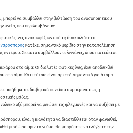
υ, μπορεί να συμβάλλει στην βελτίωση του ανοσοποιητικού
ν υγεία, που περιλαμβάνουν:
 φυτικές ίνες ανακουφίζουν από τη δυσκοιλιότητα.
ιναρόσπορος
κατέχει σημαντικό μερίδιο στην καταπολέμηση
ος εντέρου. Σε αυτό συμβάλλουν οι λιγνάνες, όπου πιστεύεται
χάρου στο αίμα: Οι διαλυτές φυτικές ίνες, έχει αποδειχθεί
υ στο αίμα. Κάτι τέτοιο είναι αρκετά σημαντικό για άτομα
τοποιήθηκε σε διαβητικά ποντίκια συμπέρανε πως η
οστικής μάζας.
ολεικό οξύ μπορεί να μειώσει τις φλεγμονές και να αυξήσει με
αρόσπορου, είναι η ικανότητα να διαστέλλεται όταν φαγωθεί,
θεί μισή ώρα πριν το γεύμα, θα μπορέσετε να ελέγξετε την