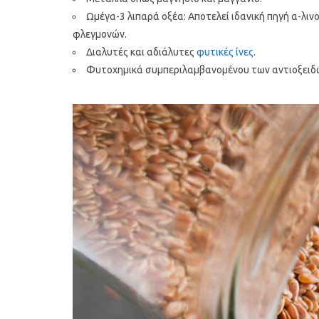
Ωμέγα-3 λιπαρά οξέα: Αποτελεί ιδανική πηγή α-λινο
φλεγμονών.
Διαλυτές και αδιάλυτες
φυτικές ίνες
.
Φυτοχημικά συμπεριλαμβανομένου των αντιοξειδω
Υγιεινό κέικ λεμονιού με
Οι 4 πιο λαχ
παπαρουνόσπορο και μύρτιλα
σούπες γι