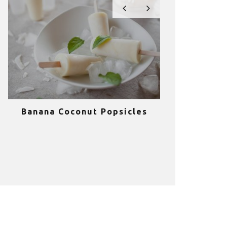
Banana Coconut Popsicles
10 σούπερ
υγιεινά sm
κα