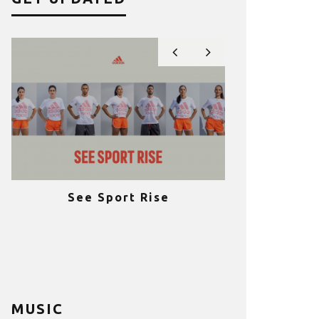
See Sport Rise
Πραγματοποι
e
επιτυχία 
ια
Fitness C
MUSIC