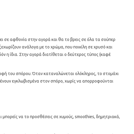
ι σε αφθονία στην αγορά και θα το βρεις σε όλα τα σούπερ
ξεχωρίζουν ανάλογα με το χρώμα, που ποικίλη σε χρυσό και
όν η ίδια. Στην αγορά διατίθεται ο δεύτερος τύπος (καφέ
ορφή του σπόρου. Όταν καταναλώνεται ολόκληρος, το στομάχι
μένουν εγκλωβισμένα στον σπόρο, χωρίς να απορροφούνται
αι μπορείς να το προσθέσεις σε χυμούς, smoothies, δημητριακά,