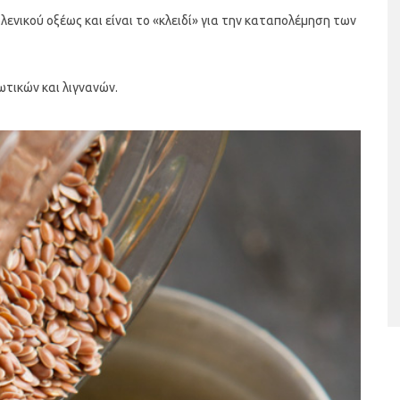
λενικού οξέως και είναι το «κλειδί» για την καταπολέμηση των
τικών και λιγνανών.
ταριστές βελουτέ
5 γρήγορα και υγιεινά σνακ
α τον χειμώνα