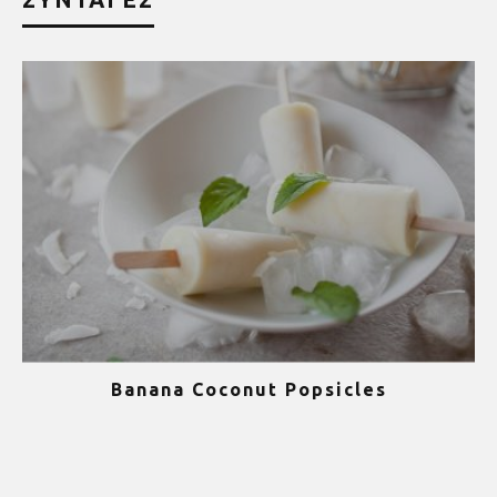
Banana Coconut Popsicles
1