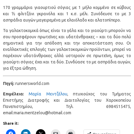
170 γραμμάρια γιαουρτιού σόγιας με 1 μήλο κομμένο σε κύβους
και ½ φλιτζάνι γκρανόλα και 1 κ.σ. μέλι. Συνόδευσε το με 3
ασπράδια αυγών μαγειρεμένα με ελαιόλαδο και αλατοπίπερο.
Τα γαλακτοκομικά όπως είναι το γάλα και το γιαούρτι μπορούν να
σου προσφέρουν πρωτεΐνες και υδατάνθρακες – και τα δύο πολύ
σημαντικά για την απόδοση και την αποκατάσταση σου. Οι
εναλλακτικές επιλογές των γαλακτοκομικών προϊόντων, μπορεί να
παρέχουν υδατάνθρακες αλλά υστερούν σε πρωτεΐνη, όμως το
γιαούρτι σόγιας έχει και τα δύο. Συνδύασε το με ασπράδια αυγών,
για έξτρα ώθηση.
Πηγή:
runnersworld.com
Επιμέλεια:
Μαρία Μεντζέλου
, πτυχιούχος του Τμήματος
Επιστήμης Διατροφής και Διαιτολογίας του Χαροκοπείου
Πανεπιστημίου, Τηλ. 6984515475,
email:maria.mentzelou@hotmail.com
Share it: