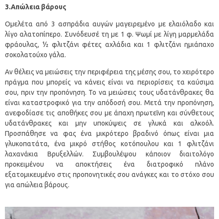
3.Απώλεια βάρους
Ομελέτα από 3 ασπράδια αυγών μαγειρεμένο με ελαιόλαδο και
λίγο αλατοπίπερο. Συνόδευσέ τη με 1 φ. Ψωμί με λίγη μαρμελάδα
φράουλας, ½ φλιτζάνι φέτες αχλάδια και 1 φλιτζάνι ημιάπαχο
σοκολατούχο γάλα.
Αν θέλεις να μειώσεις την περιφέρεια της μέσης σου, το χειρότερο
πράγμα που μπορείς να κάνεις είναι να περιορίσεις τα καύσιμα
σου, πριν την προπόνηση. Το να μειώσεις τους υδατάνθρακες θα
είναι καταστροφικό για την απόδοσή σου. Μετά την προπόνηση,
ανεφοδίασε τις αποθήκες σου με άπαχη πρωτεΐνη και σύνθετους
υδατάνθρακες και μην υποκύψεις σε γλυκά και αλκοόλ.
Προσπάθησε να φας ένα μικρότερο βραδινό όπως είναι μια
γλυκοπατάτα, ένα μικρό στήθος κοτόπουλου και 1 φλιτζάνι
λαχανάκια Βρυξελλών. Συμβουλέψου κάποιον διαιτολόγο
προκειμένου να αποκτήσεις ένα διατροφικό πλάνο
εξατομικευμένο στις προπονητικές σου ανάγκες και το στόχο σου
για απώλεια βάρους.