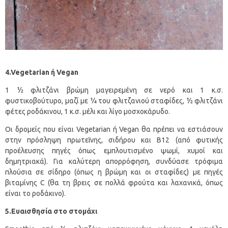
4.Vegetarian ή Vegan
1 ½ φλιτζάνι βρώμη μαγειρεμένη σε νερό και 1 κ.σ.
φυστικοβούτυρο, μαζί με ¼ του φλιτζανιού σταφίδες, ½ φλιτζάνι
φέτες ροδάκινου, 1 κ.σ. μέλι και λίγο μοσχοκάρυδο.
Οι δρομείς που είναι Vegetarian ή Vegan θα πρέπει να εστιάσουν
στην πρόσληψη πρωτεΐνης, σιδήρου και Β12 (από φυτικής
προέλευσης πηγές όπως εμπλουτισμένο ψωμί, χυμοί και
δημητριακά). Για καλύτερη απορρόφηση, συνδύασε τρόφιμα
πλούσια σε σίδηρο (όπως η βρώμη και οι σταφίδες) με πηγές
βιταμίνης C (θα τη βρεις σε πολλά φρούτα και λαχανικά, όπως
είναι το ροδάκινο).
5.Ευαισθησία στο στομάχι