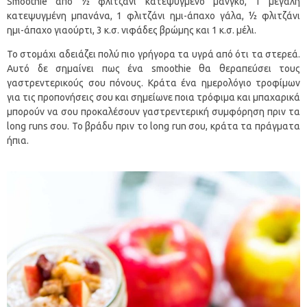
Smoothie από ½ φλιτζάνι κατεψυγμένο μάνγκο, 1 μεγάλη
κατεψυγμένη μπανάνα, 1 φλιτζάνι ημι-άπαχο γάλα, ½ φλιτζάνι
ημι-άπαχο γιαούρτι, 3 κ.σ. νιφάδες βρώμης και 1 κ.σ. μέλι.
Το στομάχι αδειάζει πολύ πιο γρήγορα τα υγρά από ότι τα στερεά.
Αυτό δε σημαίνει πως ένα smoothie θα θεραπεύσει τους
γαστρεντερικούς σου πόνους. Κράτα ένα ημερολόγιο τροφίμων
για τις προπονήσεις σου και σημείωνε ποια τρόφιμα και μπαχαρικά
μπορούν να σου προκαλέσουν γαστρεντερική συμφόρηση πριν τα
long runs σου. Το βράδυ πριν το long run σου, κράτα τα πράγματα
ήπια.