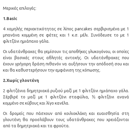
Μερικές επιλογές:
1.Βasic
4 χαμηλής περιεκτικότητας σε λίπος pancakes σερβιρισμένα με 1
μπανάνα κομμένη σε φέτες και 1 κ.σ. μέλι. Συνόδευσε το με 1
φλιτζάνι ημιάπαχο γάλα.
Οι υδατάνθρακες θα γεμίσουν τις αποθήκες γλυκογόνου, οι οποίες
είναι βασικές στους αθλητές αντοχής. Οι υδατάνθρακες που
έχουν γρήγορη δράση πιθανόν να αυξήσουν την απόδοσή σου και
και θα καθυστερήσουν την εμφάνιση της κόπωσης.
2.Χωρίς γλουτένη
2 φλιτζάνια δημητριακά ρυζιού μαζί με 1 φλιτζάνι ημιάπαχο γάλα.
Σέρβιρέ το μαζί με 1 φλιτζάνι σταφύλια, ½ φλιτζάνι ανανά
κομμένο σε κύβους και λίγο κανέλα.
Οι δρομείς που πάσχουν από κοιλιοκλάκη και ευαισθησία στη
γλουτένη θα προσλάβουν τους υδατάνθρακες που χρειάζονται
από τα δημητριακά και τα φρούτα.