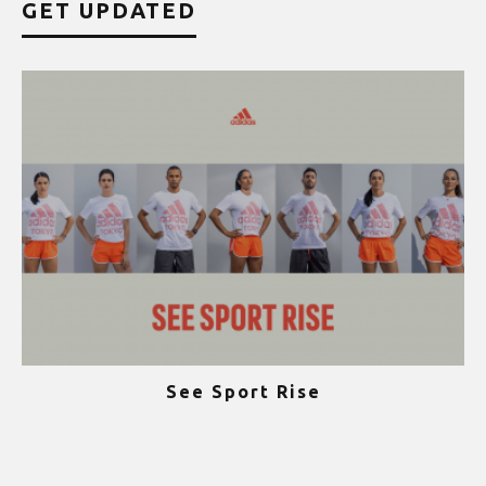
GET UPDATED
See Sport Rise
ψ