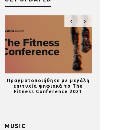
Πραγματοποιήθηκε με μεγάλη
Πέθανε ο
επιτυχία ψηφιακά το The
αιώνα», Dick
Fitness Conference 2021
με τον αν
MUSIC