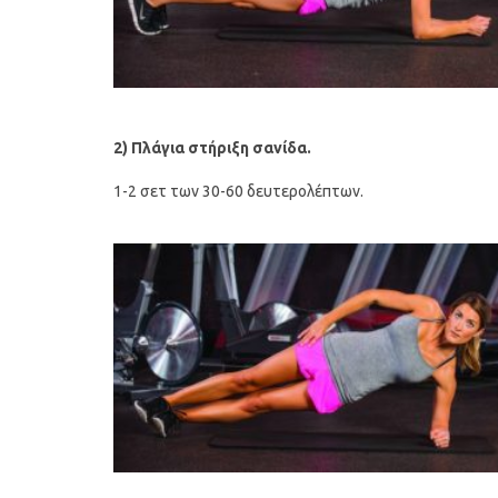
2) Πλάγια στήριξη σανίδα.
1-2 σετ των 30-60 δευτερολέπτων.
Οι 4 πιο λαχταριστές βελουτέ
5 γρήγορα κ
α
σούπες για τον χειμώνα