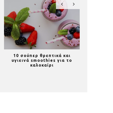
10 σούπερ θρεπτικά και
Υγιεινό κέ
υγιεινά smoothies για το
παπαρουνόσπ
καλοκαίρι