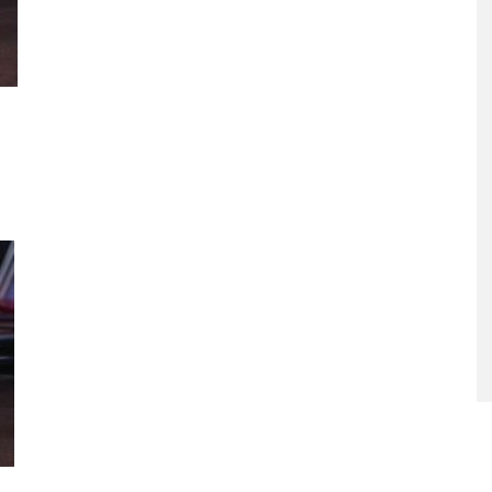
αι υγιεινά σνακ
Banana Coconut Popsicles