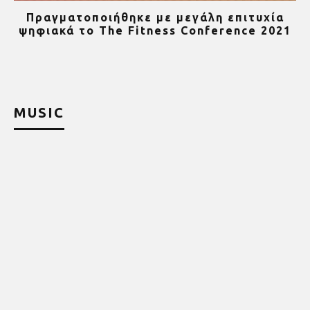
α
Πέθανε ο «πατέρας του αιώνα», Dick Hoyt
21
που έτρεχε με τον ανάπηρο γιο του
MUSIC