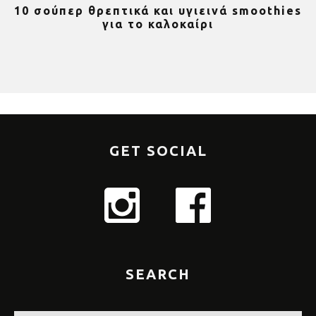
es
Υγιεινό κέικ λεμονιού με
Ο
παπαρουνόσπορο και μύρτιλα
GET SOCIAL
SEARCH