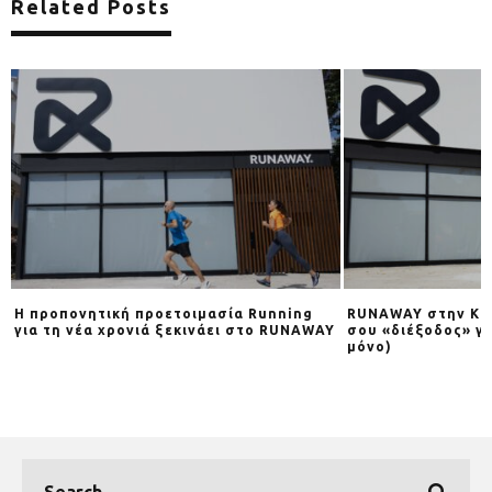
Related Posts
RUNAWAY στην Κηφισιά: Η καθημερινή
Tihiorace MTB 20
Y
σου «διέξοδος» για τρέξιμο (και όχι
μόνο)