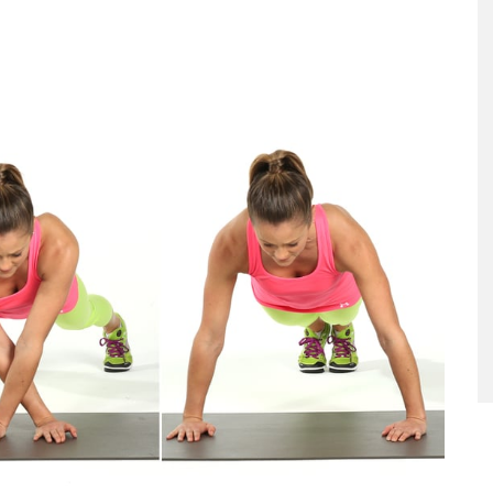
ταριστές βελουτέ
5 γρήγορα και υγιεινά σνακ
α τον χειμώνα