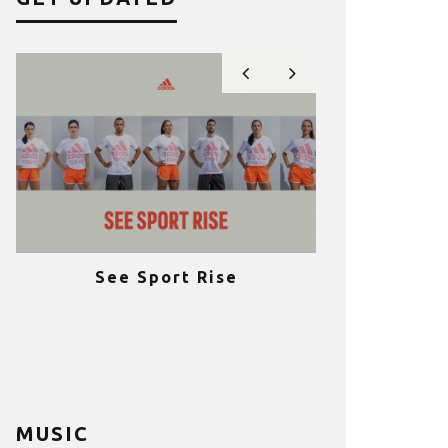
See Sport Rise
Πραγματοποι
e
επιτυχία 
ια
Fitness C
MUSIC