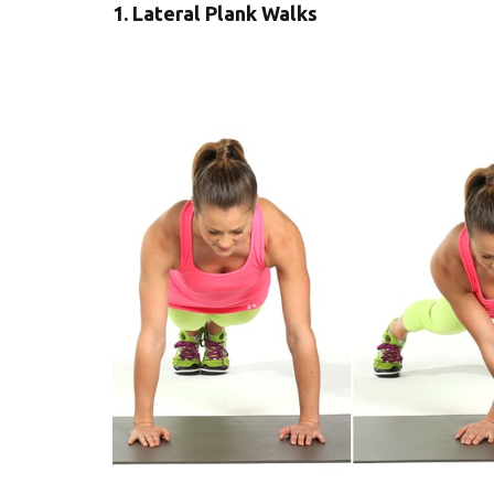
1. Lateral Plank Walks
Υγιεινό κέικ λεμονιού με
Οι 4 πιο λαχ
παπαρουνόσπορο και μύρτιλα
σούπες γι