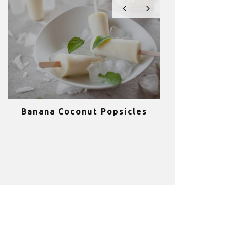
Banana Coconut Popsicles
10 σούπερ
υγιεινά sm
κα