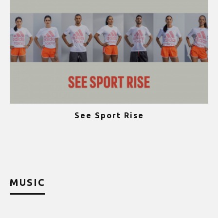
See Sport Rise
ψ
MUSIC