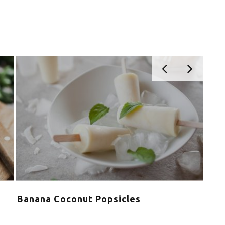
Banana Coconut Popsicles
Τα 
καλ