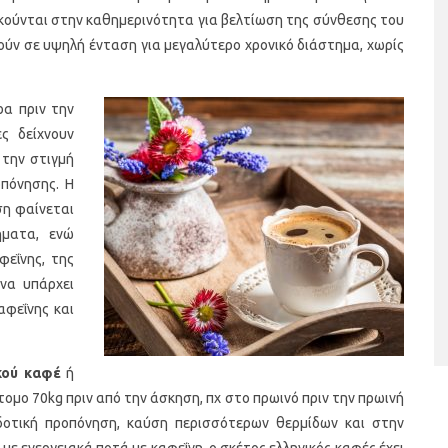
σκούνται στην καθημερινότητα για βελτίωση της σύνθεσης του
ύν σε υψηλή ένταση για μεγαλύτερο χρονικό διάστημα, χωρίς
α πριν την
ς δείχνουν
την στιγμή
οπόνησης. Η
ση φαίνεται
ταριστές βελουτέ
5 γρήγορα και υγιεινά σνακ
ήματα, ενώ
α τον χειμώνα
φεΐνης, της
 να υπάρχει
φεΐνης και
κού καφέ
ή
τομο 70kg πριν από την άσκηση, πχ στο πρωινό πριν την πρωινή
δοτική προπόνηση, καύση περισσότερων θερμίδων και στην