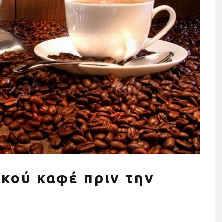
ησης σε όργανα
Τρέχουμε όλοι για όλους: Η
ια το σπίτι (+τι
Stoiximan Wheels Of Chang
οσέξεις)
στέλνει ένα ηχηρό μήνυμα γ
την ισότητα για δεύτερη
ικού καφέ πριν την
χρονιά στον 13o
Ημιμαραθώνιο της Αθήνας