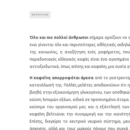
NUTRITION
Όλο και πιο πολλοί άνθρωποι
σήμερα αρχίζουν να α
ενώ γίνονται όλο και περισσότερες αθλητικές εκδη
της κοινωνίας, η αναζήτηση ενός ροφήματος, που
παραδοσιακός ελληνικός καφές είναι ένα αγαπημένο
αντιοξειδωτικά, όπως επίσης και καφεΐνη, μια ουσία 
Η καφεΐνη απορροφάται άμεσα
από το γαστρεντερ
κατανάλωσή της. Πολλές μελέτες αποδεικνύουν ότι 
βοηθά στην εξοικονόμηση γλυκογόνου, των αποθηκώ
καύση λιπαρών οξέων, ειδικά σε προπονημένα άτομα. 
καύσιμο του οργανισμού μας και η εξάντλησή των
καφεΐνη βελτιώνει την συναρμογή και την ικανότη
Επίσης, διεγείρει το κεντρικό νευρικό σύστημα, 
άσκησης, αλλά και τους μυϊκούς πόνους που συχνά