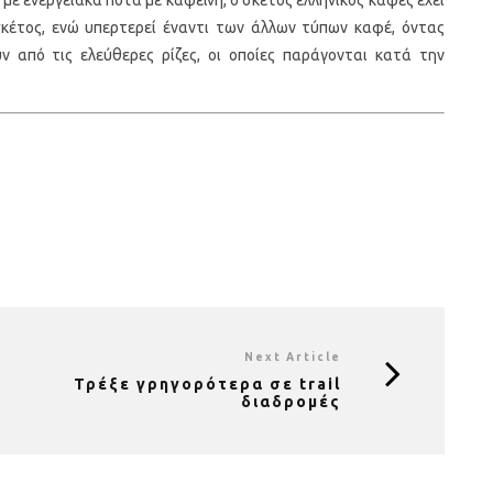
ε ενεργειακά ποτά με καφεΐνη, ο σκέτος ελληνικός καφές έχει
 σκέτος, ενώ υπερτερεί έναντι των άλλων τύπων καφέ, όντας
 από τις ελεύθερες ρίζες, οι οποίες παράγονται κατά την
Next Article
Τρέξε γρηγορότερα σε trail
διαδρομές