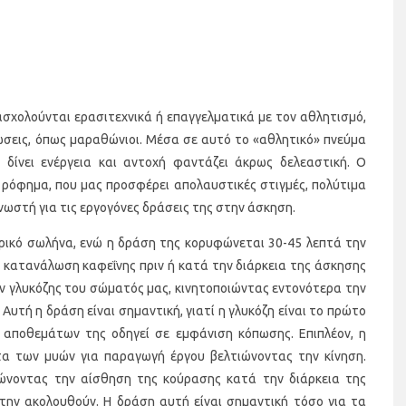
σχολούνται ερασιτεχνικά ή επαγγελματικά με τον αθλητισμό,
λώσεις, όπως μαραθώνιοι. Μέσα σε αυτό το «αθλητικό» πνεύμα
 δίνει ενέργεια και αντοχή φαντάζει άκρως δελεαστική. Ο
 ρόφημα, που μας προσφέρει απολαυστικές στιγμές, πολύτιμα
γνωστή για τις εργογόνες δράσεις της στην άσκηση.
ικό σωλήνα, ενώ η δράση της κορυφώνεται 30-45 λεπτά την
η κατανάλωση καφεΐνης πριν ή κατά την διάρκεια της άσκησης
ν γλυκόζης του σώματός μας, κινητοποιώντας εντονότερα την
Αυτή η δράση είναι σημαντική, γιατί η γλυκόζη είναι το πρώτο
 αποθεμάτων της οδηγεί σε εμφάνιση κόπωσης. Επιπλέον, η
τα των μυών για παραγωγή έργου βελτιώνοντας την κίνηση.
μειώνοντας την αίσθηση της κούρασης κατά την διάρκεια της
 την ακολουθούν. Η δράση αυτή είναι σημαντική τόσο για τα