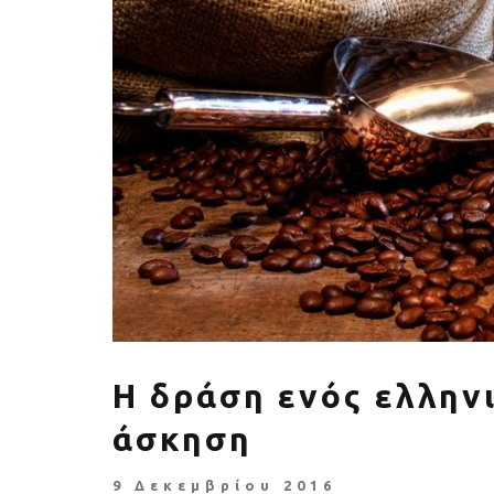
Πέθανε ο «πατέρας του
Αύξηση ζήτ
αιώνα», Dick Hoyt που έτρεχε
γυμναστικής γ
με τον ανάπηρο γιο του
να πρ
Η δράση ενός ελλην
άσκηση
9 Δεκεμβρίου 2016