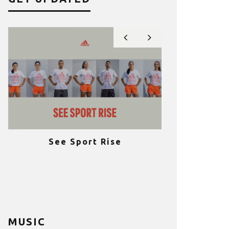
See Sport Rise
Πραγματοποι
e
επιτυχία 
ια
Fitness C
MUSIC