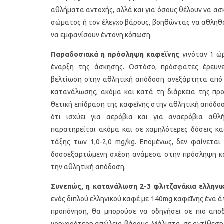
αθλήματα αντοχής, αλλά και για όσους θέλουν να α
σώματος ή τον έλεγχο βάρους, βοηθώντας να αθληθο
να εμφανίσουν έντονη κόπωση.
Παραδοσιακά η πρόσληψη καφεΐνης
γινόταν 1 ώρ
έναρξη της άσκησης. Ωστόσο, πρόσφατες έρευνε
βελτίωση στην αθλητική απόδοση ανεξάρτητα από 
κατανάλωσης, ακόμα και κατά τη διάρκεια της πρ
θετική επίδραση της καφεΐνης στην αθλητική απόδο
Υγιεινό κέικ λεμονιού με
Οι 4 πιο λαχ
ότι ισχύει για αερόβια και για αναερόβια αθλ
παπαρουνόσπορο και μύρτιλα
σούπες γι
παρατηρείται ακόμα και σε χαμηλότερες δόσεις κα
τάξης των 1,0-2,0 mg/kg. Επομένως, δεν φαίνεται
δοσοεξαρτώμενη σχέση ανάμεσα στην πρόσληψη κα
την αθλητική απόδοση.
Συνεπώς, η κατανάλωση 2-3 φλιτζανάκια ελληνι
ενός διπλού ελληνικού καφέ με 140mg καφεΐνης ένα ά
προπόνηση, θα μπορούσε να οδηγήσει σε πιο απο