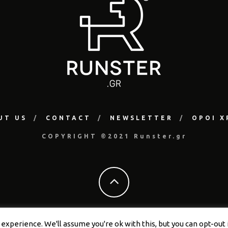
UT US
CONTACT
NEWSLETTER
ΟΡΟΙ Χ
COPYRIGHT ©2021 Runster.gr
xperience. We'll assume you're ok with this, but you can opt-out i