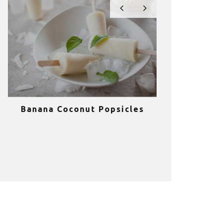
Banana Coconut Popsicles
10 σούπερ
υγιεινά sm
κα