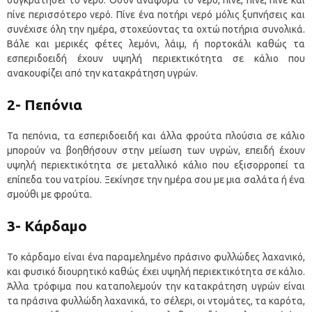
συγκρατήσει το νερό. Όσον αναφορά το νερό, πίνε, πίνε, πίνε και
πίνε περισσότερο νερό. Πίνε ένα ποτήρι νερό μόλις ξυπνήσεις και
συνέχισε όλη την ημέρα, στοχεύοντας τα οχτώ ποτήρια συνολικά.
Βάλε και μερικές φέτες λεμόνι, λάιμ, ή πορτοκάλι καθώς τα
εσπεριδοειδή έχουν υψηλή περιεκτικότητα σε κάλιο που
ανακουφίζει από την κατακράτηση υγρών.
2- Πεπόνια
Τα πεπόνια, τα εσπεριδοειδή και άλλα φρούτα πλούσια σε κάλιο
μπορούν να βοηθήσουν στην μείωση των υγρών, επειδή έχουν
υψηλή περιεκτικότητα σε μεταλλικό κάλιο που εξισορροπεί τα
επίπεδα του νατρίου. Ξεκίνησε την ημέρα σου με μια σαλάτα ή ένα
σμούθι με φρούτα.
3- Κάρδαμο
Το κάρδαμο είναι ένα παραμελημένο πράσινο φυλλώδες λαχανικό,
και φυσικό διουρητικό καθώς έχει υψηλή περιεκτικότητα σε κάλιο.
Άλλα τρόφιμα που καταπολεμούν την κατακράτηση υγρών είναι
τα πράσινα φυλλώδη λαχανικά, το σέλερι, οι ντομάτες, τα καρότα,