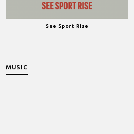
See Sport Rise
ψ
MUSIC