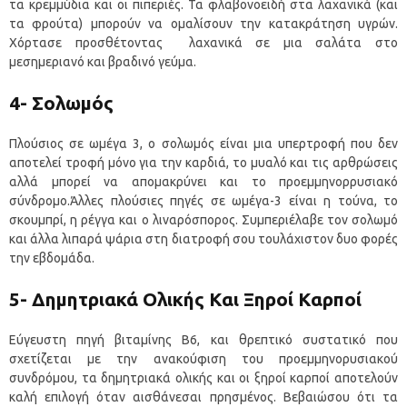
τα κρεμμύδια και οι πιπεριές. Τα φλαβονοειδή στα λαχανικά (και
τα φρούτα) μπορούν να ομαλίσουν την κατακράτηση υγρών.
Χόρτασε προσθέτοντας λαχανικά σε μια σαλάτα στο
μεσημεριανό και βραδινό γεύμα.
4- Σολωμός
Πλούσιος σε ωμέγα 3, ο σολωμός είναι μια υπερτροφή που δεν
αποτελεί τροφή μόνο για την καρδιά, το μυαλό και τις αρθρώσεις
αλλά μπορεί να απομακρύνει και το προεμμηνορρυσιακό
σύνδρομο.Άλλες πλούσιες πηγές σε ωμέγα-3 είναι η τούνα, το
σκουμπρί, η ρέγγα και ο λιναρόσπορος. Συμπεριέλαβε τον σολωμό
και άλλα λιπαρά ψάρια στη διατροφή σου τουλάχιστον δυο φορές
την εβδομάδα.
5- Δημητριακά Ολικής Και Ξηροί Καρποί
Εύγευστη πηγή βιταμίνης Β6, και θρεπτικό συστατικό που
σχετίζεται με την ανακούφιση του προεμμηνορυσιακού
συνδρόμου, τα δημητριακά ολικής και οι ξηροί καρποί αποτελούν
καλή επιλογή όταν αισθάνεσαι πρησμένος. Βεβαιώσου ότι τα