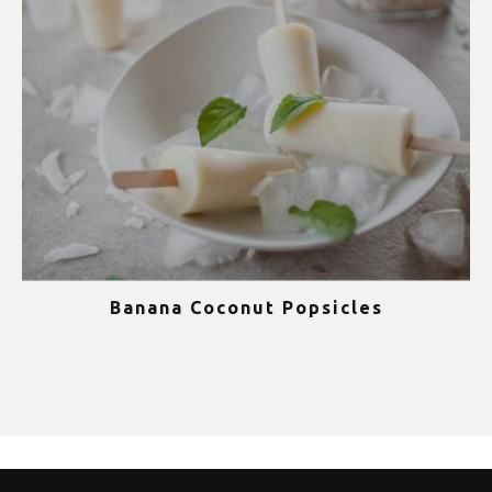
Banana Coconut Popsicles
1