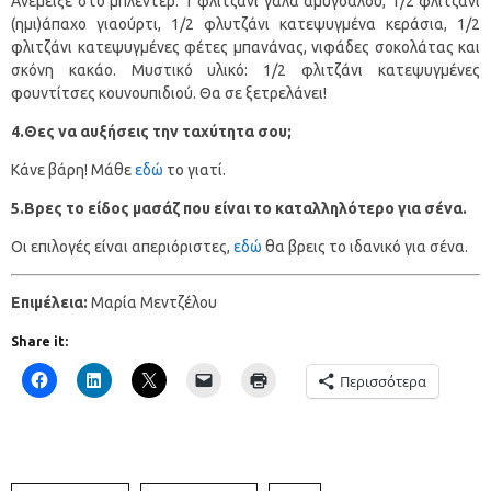
Ανέμειξε στο μπλέντερ: 1 φλιτζάνι γάλα αμυγδάλου, 1/2 φλιτζάνι
(ημι)άπαχο γιαούρτι, 1/2 φλυτζάνι κατεψυγμένα κεράσια, 1/2
φλιτζάνι κατεψυγμένες φέτες μπανάνας, νιφάδες σοκολάτας και
σκόνη κακάο. Μυστικό υλικό: 1/2 φλιτζάνι κατεψυγμένες
φουντίτσες κουνουπιδιού. Θα σε ξετρελάνει!
4.Θες να αυξήσεις την ταχύτητα σου;
Κάνε βάρη! Μάθε
εδώ
το γιατί.
5.Βρες το είδος μασάζ που είναι το καταλληλότερο για σένα.
Οι επιλογές είναι απεριόριστες,
εδώ
θα βρεις το ιδανικό για σένα.
Eπιμέλεια:
Μαρία Μεντζέλου
Share it:
Περισσότερα