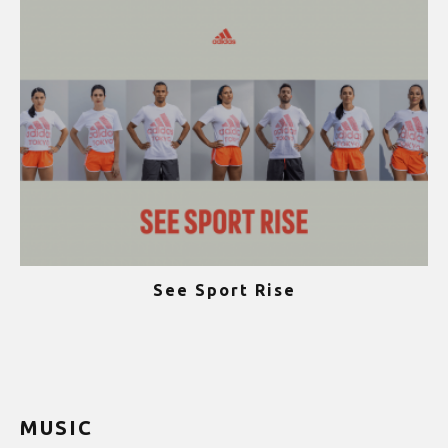
See Sport Rise
ψ
MUSIC