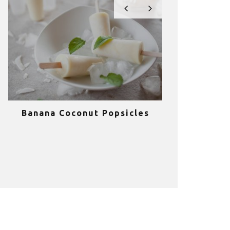
Banana Coconut Popsicles
10 σούπερ
υγιεινά sm
κα