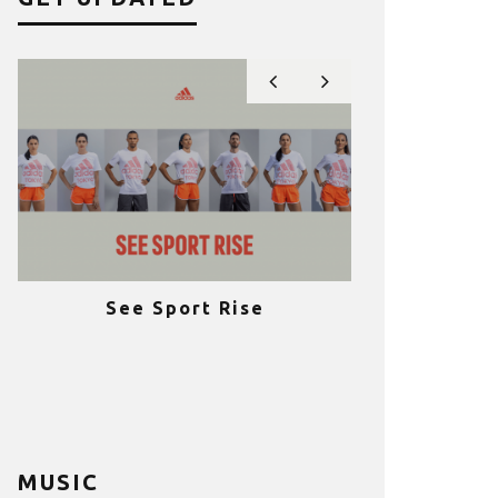
See Sport Rise
Πραγματοποι
e
επιτυχία 
ια
Fitness C
MUSIC