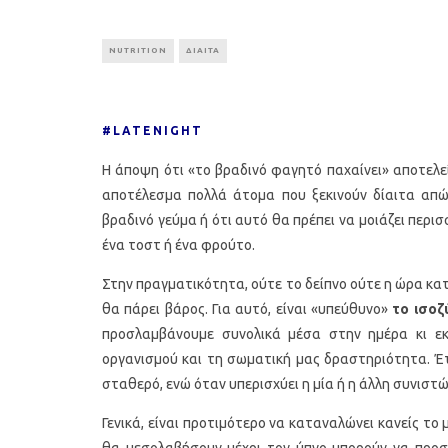
NUTRITION
ΔΙΑΙΤΑ
#LATENIGHT
Η άποψη ότι «το βραδινό φαγητό παχαίνει» αποτελε
αποτέλεσμα πολλά άτομα που ξεκινούν δίαιτα απώ
βραδινό γεύμα ή ότι αυτό θα πρέπει να μοιάζει περι
ένα τοστ ή ένα φρούτο.
Στην πραγματικότητα, ούτε το δείπνο ούτε η ώρα κα
θα πάρει βάρος. Για αυτό, είναι «υπεύθυνο»
το ισοζ
προσλαμβάνουμε συνολικά μέσα στην ημέρα κι εκε
οργανισμού και τη σωματική μας δραστηριότητα. Έτ
σταθερό, ενώ όταν υπερισχύει η μία ή η άλλη συνιστ
Γενικά, είναι προτιμότερο να καταναλώνει κανείς το
θα μεσολαβήσουν μέχρι τον ύπνο μπορούν να προσφ