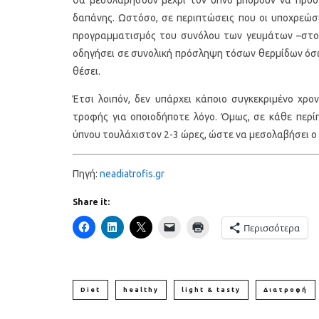
δαπάνης. Ωστόσο, σε περιπτώσεις που οι υποχρεώσε
προγραμματισμός του συνόλου των γευμάτων –στον 
οδηγήσει σε συνολική πρόσληψη τόσων θερμίδων όσω
θέσει.
Έτσι λοιπόν, δεν υπάρχει κάποιο συγκεκριμένο χρ
τροφής για οποιοδήποτε λόγο. Όμως, σε κάθε περί
ύπνου τουλάχιστον 2-3 ώρες, ώστε να μεσολαβήσει ο
Υγιεινό κέικ λεμονιού με
Οι 4 πιο λαχ
παπαρουνόσπορο και μύρτιλα
σούπες γι
Πηγή:
neadiatrofis.gr
Share it:
Περισσότερα
Diet
healthy
light & tasty
Διατροφή