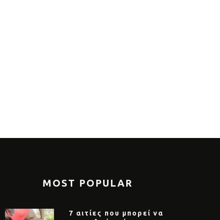
πιο θρεπτικά πρωινά για το
Νέα μελέτη 
οκαίρι
να φάτε με
MOST POPULAR
7 αιτίες που μπορεί να