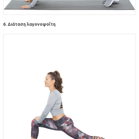
6. Διάταση λαγονοψοΐτη