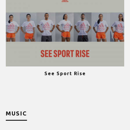
See Sport Rise
ψ
MUSIC