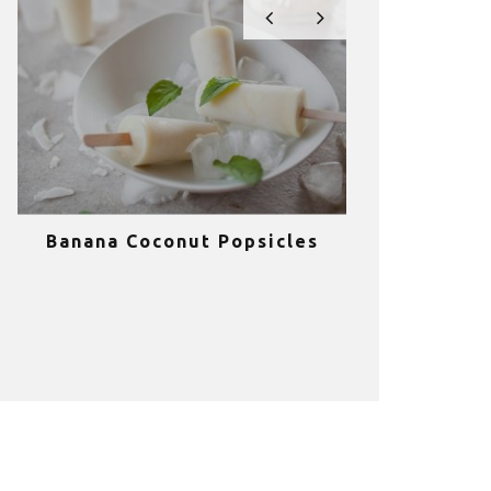
Banana Coconut Popsicles
10 σούπερ
υγιεινά sm
κα