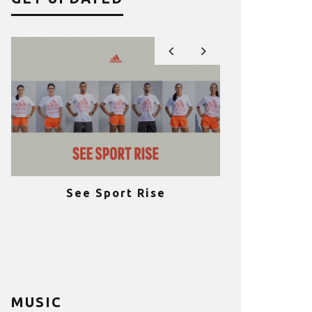
See Sport Rise
Πραγματοποι
e
επιτυχία 
ια
Fitness C
MUSIC