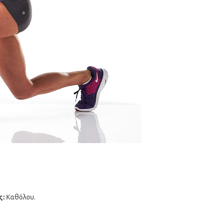
ς:
Καθόλου.