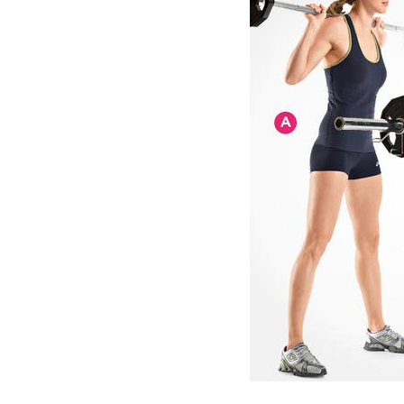
Υγιεινό κέικ λεμονιού με
Οι 4 πιο λαχ
παπαρουνόσπορο και μύρτιλα
σούπες γι