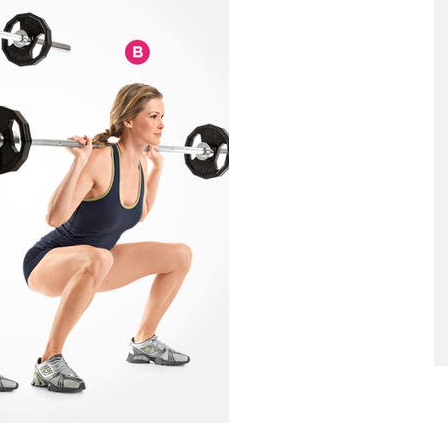
ταριστές βελουτέ
5 γρήγορα και υγιεινά σνακ
α τον χειμώνα