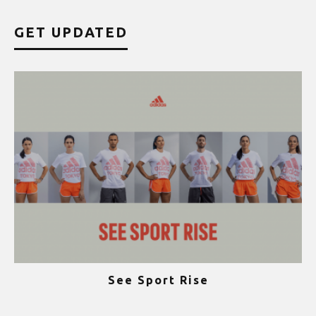
GET UPDATED
See Sport Rise
ψ