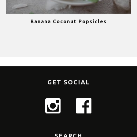
Banana Coconut Popsicles
1
GET SOCIAL
SEARCH