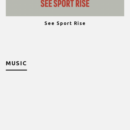
See Sport Rise
ψ
MUSIC