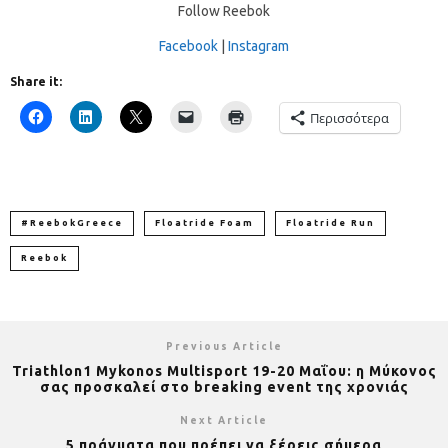
Follow Reebok
Facebook
|
Instagram
Share it:
Περισσότερα
#ReebokGreece
Floatride Foam
Floatride Run
Reebok
Previous Article
Triathlon1 Mykonos Multisport 19-20 Μαΐου: η Μύκονος
σας προσκαλεί στο breaking event της χρονιάς
Next Article
5 πράγματα που πρέπει να ξέρεις σήμερα