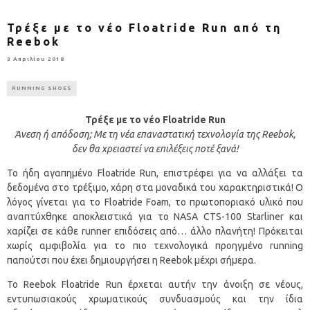
Τρέξε με τo νέο Floatride Run από τη
Reebok
3 Απριλίου 2018
RUNNING SHOES
Τρέξε με τo νέο Floatride Run
Άνεση ή απόδοση; Με τη νέα επαναστατική τεχνολογία της Reebok,
δεν θα χρειαστεί να επιλέξεις ποτέ ξανά!
Το ήδη αγαπημένο Floatride Run, επιστρέφει για να αλλάξει τα
δεδομένα στο τρέξιμο, χάρη στα μοναδικά του χαρακτηριστικά! Ο
λόγος γίνεται για το Floatride Foam, το πρωτοποριακό υλικό που
αναπτύχθηκε αποκλειστικά για το NASA CTS-100 Starliner και
χαρίζει σε κάθε runner επιδόσεις από… άλλο πλανήτη! Πρόκειται
χωρίς αμφιβολία για το πιο τεχνολογικά προηγμένο running
παπούτσι που έχει δημιουργήσει η Reebok μέχρι σήμερα.
Το Reebok Floatride Run έρχεται αυτήν την άνοιξη σε νέους,
εντυπωσιακούς χρωματικούς συνδυασμούς και την ίδια