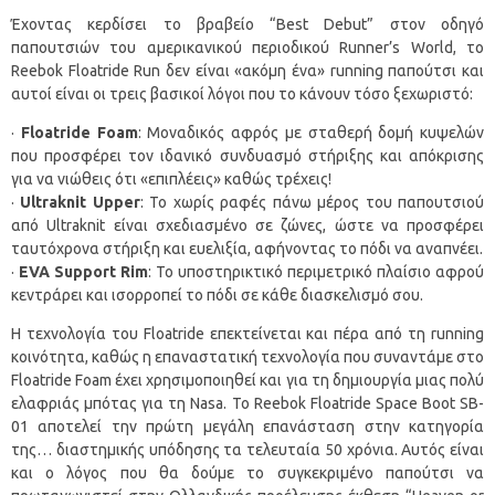
Έχοντας κερδίσει το βραβείο “Best Debut” στον οδηγό
παπουτσιών του αμερικανικού περιοδικού Runner’s World, το
Reebok Floatride Run δεν είναι «ακόμη ένα» running παπούτσι και
αυτοί είναι οι τρεις βασικοί λόγοι που το κάνουν τόσο ξεχωριστό:
·
Floatride Foam
: Μοναδικός αφρός με σταθερή δομή κυψελών
που προσφέρει τον ιδανικό συνδυασμό στήριξης και απόκρισης
για να νιώθεις ότι «επιπλέεις» καθώς τρέχεις!
·
Ultraknit Upper
: Το χωρίς ραφές πάνω μέρος του παπουτσιού
από Ultraknit είναι σχεδιασμένο σε ζώνες, ώστε να προσφέρει
ταυτόχρονα στήριξη και ευελιξία, αφήνοντας το πόδι να αναπνέει.
·
EVA Support Rim
: Το υποστηρικτικό περιμετρικό πλαίσιο αφρού
κεντράρει και ισορροπεί το πόδι σε κάθε διασκελισμό σου.
Η τεχνολογία του Floatride επεκτείνεται και πέρα από τη running
κοινότητα, καθώς η επαναστατική τεχνολογία που συναντάμε στο
Floatride Foam έχει χρησιμοποιηθεί και για τη δημιουργία μιας πολύ
ελαφριάς μπότας για τη Nasa. Το Reebok Floatride Space Boot SB-
01 αποτελεί την πρώτη μεγάλη επανάσταση στην κατηγορία
της… διαστημικής υπόδησης τα τελευταία 50 χρόνια. Αυτός είναι
και ο λόγος που θα δούμε το συγκεκριμένο παπούτσι να