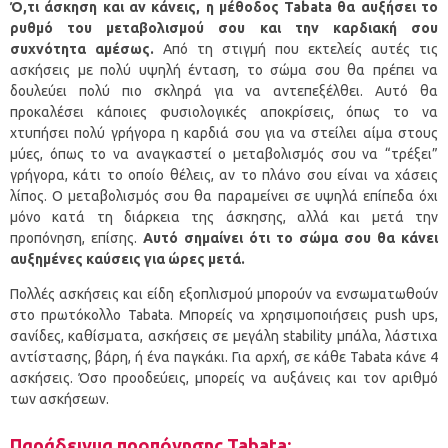
Ό,τι άσκηση και αν κάνεις, η μέθοδος Tabata θα αυξήσει το
ρυθμό του μεταβολισμού σου και την καρδιακή σου
συχνότητα αμέσως.
Από τη στιγμή που εκτελείς αυτές τις
ασκήσεις με πολύ υψηλή ένταση, το σώμα σου θα πρέπει να
δουλεύει πολύ πιο σκληρά για να αντεπεξέλθει. Αυτό θα
προκαλέσει κάποιες φυσιολογικές αποκρίσεις, όπως το να
χτυπήσει πολύ γρήγορα η καρδιά σου για να στείλει αίμα στους
μύες, όπως το να αναγκαστεί ο μεταβολισμός σου να “τρέξει”
γρήγορα, κάτι το οποίο θέλεις, αν το πλάνο σου είναι να χάσεις
λίπος. Ο μεταβολισμός σου θα παραμείνει σε υψηλά επίπεδα όχι
μόνο κατά τη διάρκεια της άσκησης, αλλά και μετά την
προπόνηση, επίσης.
Αυτό σημαίνει ότι το σώμα σου θα κάνει
αυξημένες καύσεις για ώρες μετά.
Πολλές ασκήσεις και είδη εξοπλισμού μπορούν να ενσωματωθούν
στο πρωτόκολλο Tabata. Μπορείς να χρησιμοποιήσεις push ups,
σανίδες, καθίσματα, ασκήσεις σε μεγάλη stability μπάλα, λάστιχα
αντίστασης, βάρη, ή ένα παγκάκι. Για αρχή, σε κάθε Tabata κάνε 4
ασκήσεις. Όσο προοδεύεις, μπορείς να αυξάνεις και τον αριθμό
των ασκήσεων.
Παράδειγμα προπόνησης
Tabata: