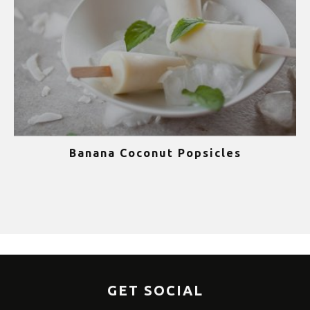
Banana Coconut Popsicles
1
GET SOCIAL