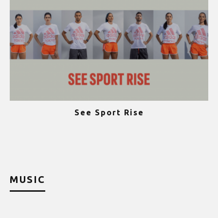
See Sport Rise
ψ
MUSIC