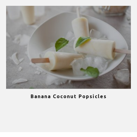
Banana Coconut Popsicles
1