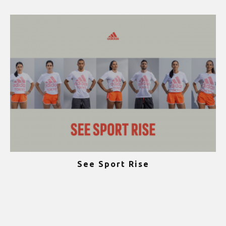
See Sport Rise
ψ