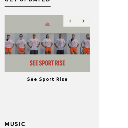
See Sport Rise
Πραγματοποι
e
επιτυχία 
ια
Fitness C
MUSIC