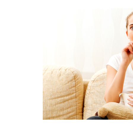
Υγιεινό κέικ λεμονιού με
Οι 4 πιο λαχ
παπαρουνόσπορο και μύρτιλα
σούπες γι