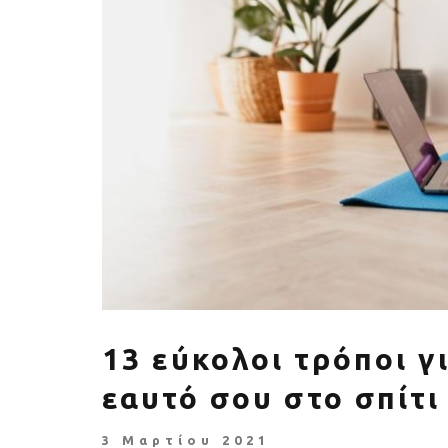
Πέθανε ο «πατέρας του
Αύξηση ζήτ
αιώνα», Dick Hoyt που έτρεχε
γυμναστικής γ
με τον ανάπηρο γιο του
να πρ
13 εύκολοι τρόποι γ
εαυτό σου στο σπίτι
3 Μαρτίου 2021