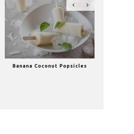
Banana Coconut Popsicles
10 σούπερ
υγιεινά sm
κα