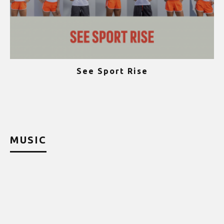
See Sport Rise
ψ
MUSIC