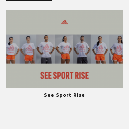
See Sport Rise
ψ