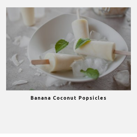
Banana Coconut Popsicles
1