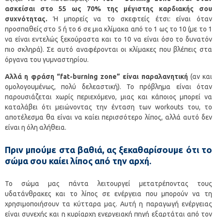
ασκείσαι στο 55 ως 70% της μέγιστης καρδιακής σου
συχνότητας.
Ή μπορείς να το σκεφτείς έτσι: είναι όταν
προσπαθείς στο 5 ή το 6 σε μια κλίμακα από το 1 ως το 10 (με το 1
να είναι εντελώς ξεκούραστα και το 10 να είναι όσο το δυνατόν
πιο σκληρά). Σε αυτό αναφέρονται οι κλίμακες που βλέπεις στα
όργανα του γυμναστηρίου.
Αλλά η φράση “fat-burning zone” είναι παραλανητική
(αν και
ομολογουμένως, πολύ δελεαστική). Το πρόβλημα είναι όταν
παρουσιάζεται χωρίς περιεχόμενο, μιας και κάποιος μπορεί να
καταλάβει ότι μειώνοντας την ένταση των workouts του, το
αποτέλεσμα θα είναι να καίει περισσότερο λίπος, αλλά αυτό δεν
είναι η όλη αλήθεια.
Πριν μπούμε στα βαθιά, ας ξεκαθαρίσουμε ότι το
σώμα σου καίει λίπος από την αρχή.
Το σώμα μας πάντα λειτουργεί μετατρέποντας τους
υδατάνθρακες και το λίπος σε ενέργεια που μπορούν να τη
χρησιμοποιήσουν τα κύτταρα μας. Αυτή η παραγωγή ενέργειας
είναι συνεχής και η κυρίαρχη ενεργειακή πηγή εξαρτάται από τον