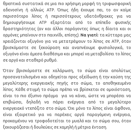
θρεπτικά συστατικά σε μια πιο χρήσιμη μορφή τη τριφωσφορική
αδενοσίνη ή αλλιώς ΑΤΡ. Όπως ήδη έχουμε πει, το αν καίμε
περισσότερο λίπος ή περισσότερους υδατάνθρακες για να
δημιουργήσουμε ΑΤΡ εξαρτάται από το επίπεδο φυσικής
δραστηριότητας (αν και άλλοι παράγοντες όπως η δίαιτα και οι
ορμόνες μπαίνουν στο παιχνίδι, επίσης).
Να γιατί:
τα κύτταρα μας
χρειάζονται οξυγόνο για να μετατρέψουν το λίπος σε ΑΤΡ, όταν
βρισκόμαστε σε ξεκούραση και αναπνέουμε φυσιολογικά, το
οξυγόνο είναι άμεσα διαθέσιμο και μπορεί να μεταβολίσει το λίπος
σε αργό και σταθερό ρυθμό.
Όταν βρισκόμαστε σε χαλάρωση, το σώμα είναι απολύτως
προσανατολισμένο και οδηγείται προς οξείδωση ή την καύση της
μεγαλύτερης ενεργειακής πηγής στο σώμα, το αποθηκευμένο
λίπος. Κάθε στιγμή το σώμα πρέπει να βρίσκεται σε ομοιόσταση,
είναι το πιο έξυπνο πράγμα για να κάνει, ώστε να μπορέσει να
επιβιώσει, δηλαδή να πάρει ενέργεια από το μεγαλύτερο
ενεργειακό ντεπόζιτο στο σώμα. Όχι μόνο το λίπος είναι άφθονο,
είναι εξαιρετικό για να παρέχεις αργά παραγόμενη ενέργεια,
προκειμένου να τροφοδοτείται το μυαλό και το σώμα σου, όταν
ξεκουράζεσαι ή δουλεύεις σε χαμηλή ή μέτρια ένταση.