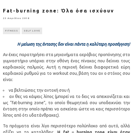
Fat-burning zone: Όλα όσα ισχύουν
23 Απριλίου 2018
FITNESS
SELF LOVE
Η μείωση της έντασης δεν είναι πάντα η καλύτερη προσέγγιση!
Αν έχεις παρατηρήσει στα μηχανήματα αερόβιας προπόνησης στο
γυμναστήριο υπάρχει στην οθόνη ένας πίνακας που δείχνει τους
καρδιακούς παλμούς. Αυτή η περιοχή δείχνει διαφορετικά εύρη
καρδιακού ρυθμού για το workout σου, βάση του αν ο στόχος σου
είναι:
να βελτιώσεις την αντοχή σου ή
αν θες να κάψεις λίπος (μπορεί να το δεις να απεικονίζεται και
ως “fat-burning zone”, το οποίο θεωρητικά σου υποδεικνύει την
ένταση στην οποίο πρέπει να ασκείσαι ώστε να καις περισσότερο
λίπος από ότι υδατάνθρακες).
Τα πράγματα είναι λίγο περισσότερο πολύπλοκο από αυτό, αλλά
αξίζει να το καταλάβεις.
Η fat – burning zone είναι όταν