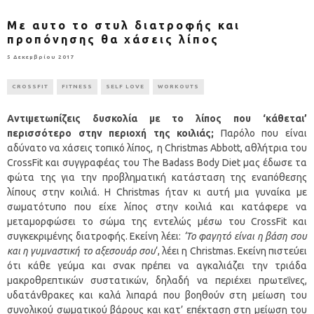
Με αυτο το στυλ διατροφής και
προπόνησης θα χάσεις λίπος
5 Δεκεμβρίου 2017
CROSSFIT
FITNESS
SELF LOVE
WORKOUTS
Αντιμετωπίζεις δυσκολία με το λίπος που ‘κάθεται’
περισσότερο στην περιοχή της κοιλιάς;
Παρόλο που είναι
αδύνατο να χάσεις τοπικό λίπος, η Christmas Abbott, αθλήτρια του
CrossFit και συγγραφέας του The Badass Body Diet μας έδωσε τα
φώτα της για την προβληματική κατάσταση της εναπόθεσης
λίπους στην κοιλιά. Η Christmas ήταν κι αυτή μια γυναίκα με
σωματότυπο που είχε λίπος στην κοιλιά και κατάφερε να
μεταμορφώσει το σώμα της εντελώς μέσω του CrossFit και
συγκεκριμένης διατροφής. Εκείνη λέει:
‘Το φαγητό είναι η βάση σου
και η γυμναστική το αξεσουάρ σου
‘, λέει η Christmas. Εκείνη πιστεύει
ότι κάθε γεύμα και σνακ πρέπει να αγκαλιάζει την τριάδα
μακροθρεπτικών συστατικών, δηλαδή να περιέχει πρωτεΐνες,
υδατάνθρακες και καλά λιπαρά που βοηθούν στη μείωση του
συνολικού σωματικού βάρους και κατ’ επέκταση στη μείωση του