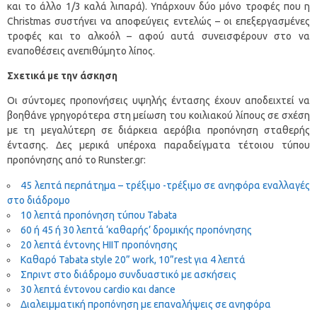
και το άλλο 1/3 καλά λιπαρά). Υπάρχουν δύο μόνο τροφές που η
Christmas συστήνει να αποφεύγεις εντελώς – οι επεξεργασμένες
τροφές και το αλκοόλ – αφού αυτά συνεισφέρουν στο να
εναποθέσεις ανεπιθύμητο λίπος.
Σχετικά με την άσκηση
Οι σύντομες προπονήσεις υψηλής έντασης έχουν αποδειχτεί να
βοηθάνε γρηγορότερα στη μείωση του κοιλιακού λίπους σε σχέση
με τη μεγαλύτερη σε διάρκεια αερόβια προπόνηση σταθερής
έντασης. Δες μερικά υπέροχα παραδείγματα τέτοιου τύπου
προπόνησης από το Runster.gr:
45 λεπτά περπάτημα – τρέξιμο -τρέξιμο σε ανηφόρα εναλλαγές
στο διάδρομο
10 λεπτά προπόνηση τύπου Tabata
60 ή 45 ή 30 λεπτά ‘καθαρής’ δρομικής προπόνησης
20 λεπτά έντονης ΗΙΙΤ προπόνησης
Καθαρό Tabata style 20” work, 10”rest για 4 λεπτά
Σπριντ στο διάδρομο συνδυαστικό με ασκήσεις
30 λεπτά έντονου cardio και dance
Διαλειμματική προπόνηση με επαναλήψεις σε ανηφόρα