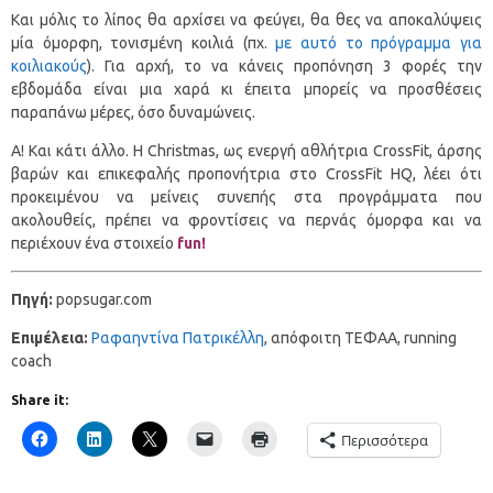
Και μόλις το λίπος θα αρχίσει να φεύγει, θα θες να αποκαλύψεις
μία όμορφη, τονισμένη κοιλιά (πχ.
με αυτό το πρόγραμμα για
κοιλιακούς
). Για αρχή, το να κάνεις προπόνηση 3 φορές την
εβδομάδα είναι μια χαρά κι έπειτα μπορείς να προσθέσεις
παραπάνω μέρες, όσο δυναμώνεις.
Α! Και κάτι άλλο. Η Christmas, ως ενεργή αθλήτρια CrossFit, άρσης
βαρών και επικεφαλής προπονήτρια στο CrossFit HQ, λέει ότι
προκειμένου να μείνεις συνεπής στα προγράμματα που
ακολουθείς, πρέπει να φροντίσεις να περνάς όμορφα και να
περιέχουν ένα στοιχείο
fun!
Πηγή:
popsugar.com
Eπιμέλεια:
Ραφαηντίνα Πατρικέλλη
, απόφοιτη ΤΕΦΑΑ, running
coach
Share it:
Περισσότερα