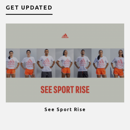
GET UPDATED
See Sport Rise
ψ