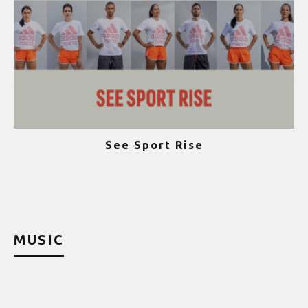
See Sport Rise
ψ
MUSIC