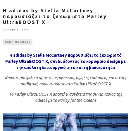
Η adidas by Stella McCartney
παρουσιάζει το ξεχωριστό Parley
UltraBOOST X
20 Μαρτίου 2017
RUNNING SHOES
Η
adidas
by
Stella
McCartney
παρουσιάζει το ξεχωριστό
Parley
UltraBOOST
X
, συνδυάζοντας το κορυφαίο
design
με
την απόλυτη λειτουργικότητα και τη βιωσιμότητα
Καινοτομία φιλική προς το περιβάλλον, υψηλές επιδόσεις, και
luxury
αισθητική συναντιούνται στο
Parley
UltraBOOST
X
To
Parley
UltraBOOST
X
αποτελεί συνέχεια της συνεργασίας της
adidas
με το
Parley
for
the
Oceans