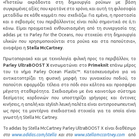
«Πιστεύω ακράδαντα στη δημιουργία ρούχων με βάση
συγκριμένες αξίες που κρατάνε στο χρόνο, και αυτή τη φιλοσοφία
μεταδίδω σε κάθε κομμάτι που σχεδιάζω. Για εμένα, η προστασία
και ο σεβασμός του περιβάλλοντος είναι πολύ σημαντικά σε ό,τι
κάνω. Είμαι πραγματικά ενθουσιασμένη από τη συνεργασία της
adidas με το Parley for the Oceans, που στοχεύει στη δημιουργία
υλικών που χρησιμοποιούνται στα ρούχα και στα παπούτσια»,
αναφέρει η
Stella
McCartney
.
Πρωτοποριακό και με τεχνολογία φιλική προς το περιβάλλον, το
Parley
UltraBOOST
X
ενσωματώνει στο
Primeknit
επάνω μέρος
του το νήμα Parley Ocean Plastic™. Κατασκευασμένο για να
αντικατοπτρίζει τη φυσική μορφή του γυναικείου ποδιού, το
παπούτσι εφαρμόζει τέλεια στο πόδι σαν κάλτσα και προσφέρει
μέγιστη σταθερότητα. Σχεδιασμένο με ένα καινοτόμο σύστημα
δεσίματος κορδονιών που υποστηρίζει γρήγορες και έντονες
κινήσεις, η απαλή και stylish λευκή παλέτα είναι αντιπροσωπευτική
ως προς τα μοντέρνα σχεδιαστικά στοιχεία για τα οποία είναι
γνωστή η Stella Mc Cartney.
Το adidas by Stella McCartney Parley UltraBOOST X είναι διαθέσιμο
στο
www
.
adidas
.
com
/
stella
και στο
www
.
stellamccartney
.
com
από