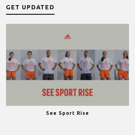
GET UPDATED
See Sport Rise
ψ