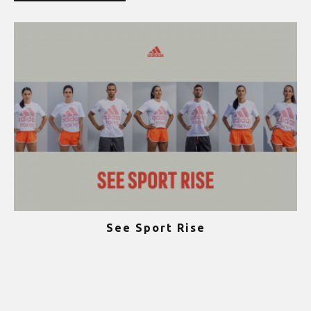
See Sport Rise
ψ