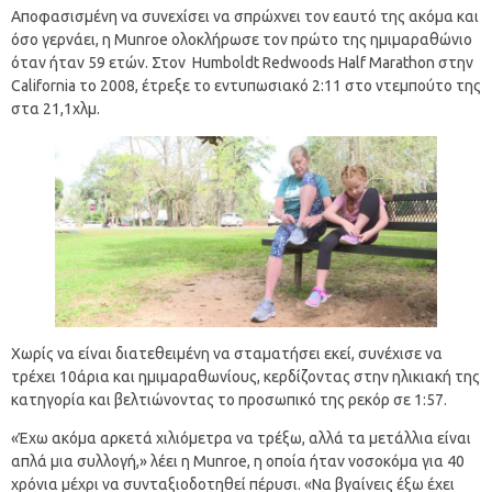
Αποφασισμένη να συνεχίσει να σπρώχνει τον εαυτό της ακόμα και
όσο γερνάει, η Munroe ολοκλήρωσε τον πρώτο της ημιμαραθώνιο
όταν ήταν 59 ετών. Στον Humboldt Redwoods Half Marathon στην
California το 2008, έτρεξε το εντυπωσιακό 2:11 στο ντεμπούτο της
στα 21,1χλμ.
Χωρίς να είναι διατεθειμένη να σταματήσει εκεί, συνέχισε να
τρέχει 10άρια και ημιμαραθωνίους, κερδίζοντας στην ηλικιακή της
κατηγορία και βελτιώνοντας το προσωπικό της ρεκόρ σε 1:57.
«Έχω ακόμα αρκετά χιλιόμετρα να τρέξω, αλλά τα μετάλλια είναι
απλά μια συλλογή,» λέει η Munroe, η οποία ήταν νοσοκόμα για 40
χρόνια μέχρι να συνταξιοδοτηθεί πέρυσι. «Να βγαίνεις έξω έχει