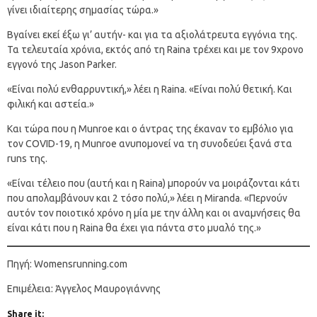
γίνει ιδιαίτερης σημασίας τώρα.»
Βγαίνει εκεί έξω γι’ αυτήν- και για τα αξιολάτρευτα εγγόνια της.
Τα τελευταία χρόνια, εκτός από τη Raina τρέχει και με τον 9χρονο
εγγονό της Jason Parker.
«Είναι πολύ ενθαρρυντική,» λέει η Raina. «Είναι πολύ θετική. Και
φιλική και αστεία.»
Και τώρα που η Munroe και ο άντρας της έκαναν το εμβόλιο για
τον COVID-19, η Munroe ανυπομονεί να τη συνοδεύει ξανά στα
runs της.
«Είναι τέλειο που (αυτή και η Raina) μπορούν να μοιράζονται κάτι
που απολαμβάνουν και 2 τόσο πολύ,» λέει η Miranda. «Περνούν
αυτόν τον ποιοτικό χρόνο η μία με την άλλη και οι αναμνήσεις θα
είναι κάτι που η Raina θα έχει για πάντα στο μυαλό της.»
Πηγή: Womensrunning.com
Επιμέλεια: Άγγελος Μαυρογιάννης
Share it: