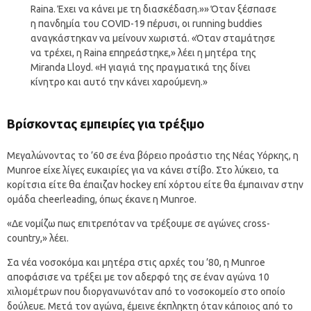
Raina. Έχει να κάνει με τη διασκέδαση.»» Όταν ξέσπασε
η πανδημία του COVID-19 πέρυσι, οι running buddies
αναγκάστηκαν να μείνουν χωριστά. «Όταν σταμάτησε
να τρέχει, η Raina επηρεάστηκε,» λέει η μητέρα της
Miranda Lloyd. «Η γιαγιά της πραγματικά της δίνει
κίνητρο και αυτό την κάνει χαρούμενη.»
Βρίσκοντας εμπειρίες για τρέξιμο
Μεγαλώνοντας το ’60 σε ένα βόρειο προάστιο της Νέας Υόρκης, η
Munroe είχε λίγες ευκαιρίες για να κάνει στίβο. Στο λύκειο, τα
κορίτσια είτε θα έπαιζαν hockey επί χόρτου είτε θα έμπαιναν στην
ομάδα cheerleading, όπως έκανε η Munroe.
«Δε νομίζω πως επιτρεπόταν να τρέξουμε σε αγώνες cross-
country,» λέει.
Σα νέα νοσοκόμα και μητέρα στις αρχές του ’80, η Munroe
αποφάσισε να τρέξει με τον αδερφό της σε έναν αγώνα 10
χιλιομέτρων που διοργανωνόταν από το νοσοκομείο στο οποίο
δούλευε. Μετά τον αγώνα, έμεινε έκπληκτη όταν κάποιος από το