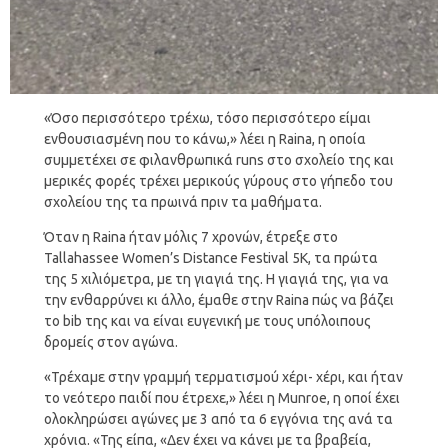
«Όσο περισσότερο τρέχω, τόσο περισσότερο είμαι
ενθουσιασμένη που το κάνω,» λέει η Raina, η οποία
συμμετέχει σε φιλανθρωπικά runs στο σχολείο της και
μερικές φορές τρέχει μερικούς γύρους στο γήπεδο του
σχολείου της τα πρωινά πριν τα μαθήματα.
Όταν η Raina ήταν μόλις 7 χρονών, έτρεξε στο
Tallahassee Women’s Distance Festival 5K, τα πρώτα
της 5 χιλιόμετρα, με τη γιαγιά της. Η γιαγιά της, για να
την ενθαρρύνει κι άλλο, έμαθε στην Raina πώς να βάζει
το bib της και να είναι ευγενική με τους υπόλοιπους
δρομείς στον αγώνα.
«Τρέχαμε στην γραμμή τερματισμού χέρι- χέρι, και ήταν
το νεότερο παιδί που έτρεχε,» λέει η Munroe, η οποί έχει
ολοκληρώσει αγώνες με 3 από τα 6 εγγόνια της ανά τα
χρόνια. «Της είπα, «Δεν έχει να κάνει με τα βραβεία,