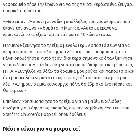
νοσοκομείο πήρε τηλέφωνο για να της πει ότι κέρδισε ένα ζευγάρι
δρομικά παπούτσια.
«Μου είπαν, «Ήσουν η μοναδική υπάλληλος του νοσοκομείου που
έκανε τον αγώνα,»» θυμάται η Munroe. «Αυτό με έκανε να
ερωτευτώ το τρέξιμο- αυτά τα πρώτα 10 χιλιόμετρα.»
Η Munroe ξεκίνησε το τρέξιμο μεγαλύτερων αποστάσεων για να
«ξαραχνιάσει» το μυαλό της και λάτρεψε πως μπορούσε να το
κάνει οπουδήποτε. Αυτό ήταν ιδιαίτερα σημαντικό όταν ξεκίνησε
να δουλεύει σαν ταξιδιωτική νοσοκόμα σε διαφορετικά μέρη στις
Η.Π.Α. «Συνήθιζα να βάζω τα δρομικά μου ρούχα και παπούτσια και
ένα μπουκαλάκι νερού στο πορτ-μπαγκάζ του αυτοκινήτου μου»,
λέει. «Αν ήμουν σε μια καινούργια πόλη, θα έβρισκα ένα πάρκο και
θα έτρεχα.»
Επιπλέον, χρησιμοποίησε το τρέξιμο για να μαζέψει χιλιάδες
δολάρια για διάφορους σκοπούς, συμπεριλαμβανομένου και του
Stanford Children’s Hospital, όπου δούλευε.
Νέοι στόχοι για να μοιραστεί