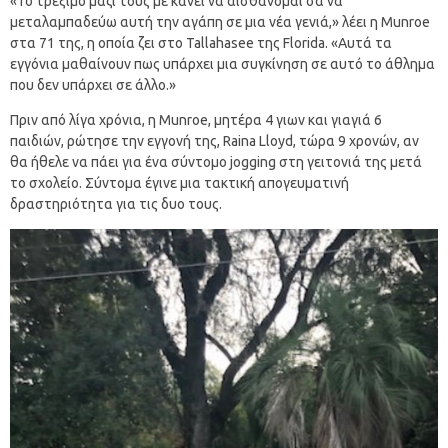
«Το τρέξιμο μαζί τους με κάνει να αισθάνομαι σα να
μεταλαμπαδεύω αυτή την αγάπη σε μια νέα γενιά,» λέει η Munroe
στα 71 της, η οποία ζει στο Tallahasee της Florida. «Αυτά τα
εγγόνια μαθαίνουν πως υπάρχει μια συγκίνηση σε αυτό το άθλημα
που δεν υπάρχει σε άλλο.»
Πριν από λίγα χρόνια, η Munroe, μητέρα 4 γιων και γιαγιά 6
παιδιών, ρώτησε την εγγονή της, Raina Lloyd, τώρα 9 χρονών, αν
θα ήθελε να πάει για ένα σύντομο jogging στη γειτονιά της μετά
το σχολείο. Σύντομα έγινε μια τακτική απογευματινή
δραστηριότητα για τις δυο τους.