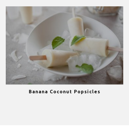
Banana Coconut Popsicles
1