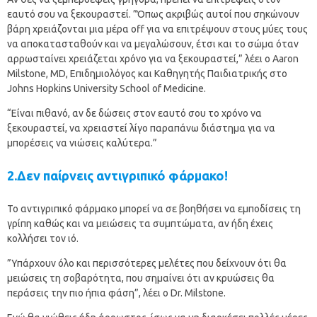
εαυτό σου να ξεκουραστεί. ”Όπως ακριβώς αυτοί που σηκώνουν
βάρη χρειάζονται μια μέρα off για να επιτρέψουν στους μύες τους
να αποκατασταθούν και να μεγαλώσουν, έτσι και το σώμα όταν
αρρωσταίνει χρειάζεται χρόνο για να ξεκουραστεί,” λέει ο Aaron
Milstone, MD, Επιδημιολόγος και Καθηγητής Παιδιατρικής στο
Johns Hopkins University School of Medicine.
“Είναι πιθανό, αν δε δώσεις στον εαυτό σου το χρόνο να
ξεκουραστεί, να χρειαστεί λίγο παραπάνω διάστημα για να
μπορέσεις να νιώσεις καλύτερα.”
2.Δεν παίρνεις αντιγριπικό φάρμακο!
Το αντιγριπικό φάρμακο μπορεί να σε βοηθήσει να εμποδίσεις τη
γρίπη καθώς και να μειώσεις τα συμπτώματα, αν ήδη έχεις
κολλήσει τον ιό.
”Υπάρχουν όλο και περισσότερες μελέτες που δείχνουν ότι θα
μειώσεις τη σοβαρότητα, που σημαίνει ότι αν κρυώσεις θα
περάσεις την πιο ήπια φάση”, λέει ο Dr. Milstone.