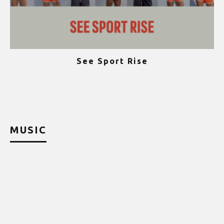
See Sport Rise
ψ
MUSIC