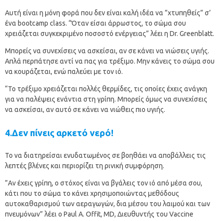
Αυτή είναι η μόνη φορά που δεν είναι καλή ιδέα να ”χτυπηθείς” σ’
ένα bootcamp class. “Όταν είσαι άρρωστος, το σώμα σου
χρειάζεται συγκεκριμένο ποσοστό ενέργειας” λέει η Dr. Greenblatt.
Μπορείς να συνεχίσεις να ασκείσαι, αν σε κάνει να νιώσεις υγιής.
Απλά περπάτησε αντί να πας για τρέξιμο. Μην κάνεις το σώμα σου
να κουράζεται, ενώ παλεύει με τον ιό.
“Το τρέξιμο χρειάζεται πολλές θερμίδες, τις οποίες έχεις ανάγκη
για να παλέψεις ενάντια στη γρίπη. Μπορείς όμως να συνεχίσεις
να ασκείσαι, αν αυτό σε κάνει να νιώθεις πιο υγιής.
4.Δεν πίνεις αρκετό νερό!
Το να διατηρείσαι ενυδατωμένος σε βοηθάει να αποβάλλεις τις
λεπτές βλένες και περιορίζει τη ρινική συμφόρηση.
”Αν έχεις γρίπη, ο στόχος είναι να βγάλεις τον ιό από μέσα σου,
κάτι που το σώμα το κάνει χρησιμοποιώντας μεθόδους
αυτοκαθαρισμού των αεραγωγών, δια μέσου του λαιμού και των
πνευμόνων” λέει ο Paul A. Offit, MD, Διευθυντής του Vaccine