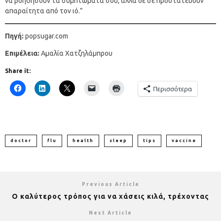
να βοηθήσουν τα συμπτώματα σου, αλλά δε σε προστατεύουν
απαραίτητα από τον ιό.”
Πηγή:
popsugar.com
Επιμέλεια:
Αμαλία Χατζηλάμπρου
Share it:
Περισσότερα
doctor
flu
health
sleep
tips
vaccine
Previous Article
Ο καλύτερος τρόπος για να χάσεις κιλά, τρέχοντας
Next Article