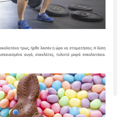
σοκολατένιο τρως, ήρθε λοιπόν η ώρα να σταματήσεις. Η λύση
 συσκευασμένα αυγά, σοκολάτες, τυλιχτά μικρά σοκολατάκια.
αι υγιεινά σνακ
Banana Coconut Popsicles