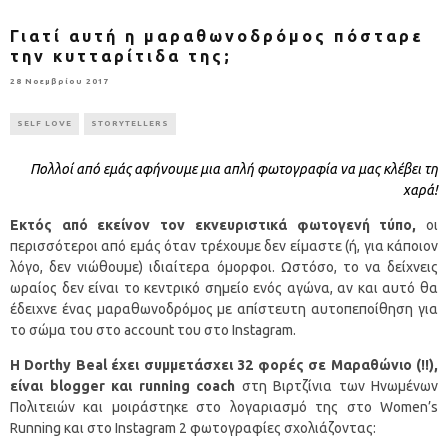
Γιατί αυτή η μαραθωνοδρόμος πόσταρε
την κυτταρίτιδα της;
28 Νοεμβρίου 2017
SELF LOVE
STORYTELLERS
Πολλοί από εμάς αφήνουμε μια απλή φωτογραφία να μας κλέβει τη
χαρά!
Εκτός από εκείνον τον εκνευριστικά φωτογενή τύπο,
οι
περισσότεροι από εμάς όταν τρέχουμε δεν είμαστε (ή, για κάποιον
λόγο, δεν νιώθουμε) ιδιαίτερα όμορφοι. Ωστόσο, το να δείχνεις
ωραίος δεν είναι το κεντρικό σημείο ενός αγώνα, αν και αυτό θα
έδειχνε ένας μαραθωνοδρόμος με απίστευτη αυτοπεποίθηση για
το σώμα του στο account του στο Instagram.
Η Dorthy Beal έχει συμμετάσχει 32 φορές σε Μαραθώνιο (!!),
είναι blogger και running coach
στη Βιρτζίνια των Ηνωμένων
Πολιτειών και μοιράστηκε στο λογαριασμό της στο Women’s
Running και στο Instagram 2 φωτογραφίες σχολιάζοντας: