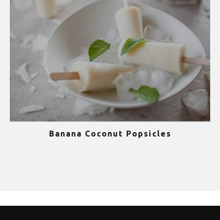
Banana Coconut Popsicles
1