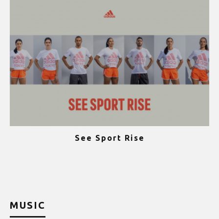
See Sport Rise
ψ
MUSIC