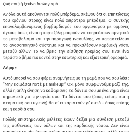
ζωή σου) ή ξεκίνα διαλογισμό.
Αν όλα αυτά ακούγονται πολύ μπέρδεμα, σκέψου ότι οι επιπτώσεις
του χρόνιου στρεςς είναι πολύ χειρότερο μπέρδεμα. Ο συνεχής
επαναλαμβανόμενος βομβαρδισμός του οργανισμού με ορμόνες
άγχους όπως είναι η κορτιζόλη μπορούν να επηρεάσουν αρνητικά
το μεταβολισμό και την παραγωγή ινσουλίνης, να καταστείλουν
το ανοσοποιητικό σύστημα και να προκαλέσουν καρδιακή νόσο,
μεταξύ άλλων. Το να βρεις την αίσθηση ηρεμίας σου είναι ένα
τεράστιο βήμα πιο κοντά στην εσωτερική και εξωτερική ομορφιά.
Λάμψε
Αυτό μπορεί να σου φέρει αναμνήσεις με τη μαμά σου να σου λέει :
“Μην κοιμάσαι ποτέ με makeup!” Όχι μόνο συμφωνούμε μαζί της,
αλλά η απλή κίνηση να καθαρίσεις τα δόντια σου με ένα νήμα είναι
σημαντικό για την υγεία σου. Τα δόντια σου (όπως επίσης και η
στοματική σου υγιεινή) θα σ’ ευχαριστούν γι’ αυτό – όπως επίσης
και η καρδιά σου.
Πολλές επιστημονικές μελέτες έχουν δείξει μία σύνδεση μεταξύ
της ασθένειας των ούλων και της καρδιακής νόσου. Δεν είναι
απαραίτητα μία άμεση σχέση αιτίας-αποτελέσματος, αλλά το να