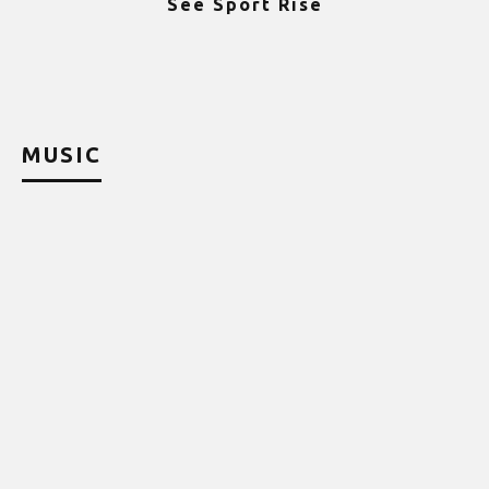
See Sport Rise
ψ
MUSIC