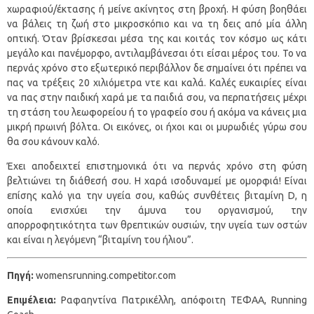
χωραφιού/έκτασης ή μείνε ακίνητος στη βροχή. Η φύση βοηθάει
να βάλεις τη ζωή στο μικροσκόπιο και να τη δεις από μία άλλη
οπτική. Όταν βρίσκεσαι μέσα της και κοιτάς τον κόσμο ως κάτι
μεγάλο και πανέμορφο, αντιλαμβάνεσαι ότι είσαι μέρος του. Το να
περνάς χρόνο στο εξωτερικό περιβάλλον δε σημαίνει ότι πρέπει να
πας να τρέξεις 20 χιλιόμετρα ντε και καλά. Καλές ευκαιρίες είναι
να πας στην παιδική χαρά με τα παιδιά σου, να περπατήσεις μέχρι
τη στάση του λεωφορείου ή το γραφείο σου ή ακόμα να κάνεις μια
μικρή πρωινή βόλτα. Οι εικόνες, οι ήχοι και οι μυρωδιές γύρω σου
θα σου κάνουν καλό.
Έχει αποδειχτεί επιστημονικά ότι να περνάς χρόνο στη φύση
βελτιώνει τη διάθεσή σου. Η χαρά ισοδυναμεί με ομορφιά! Είναι
επίσης καλό για την υγεία σου, καθώς συνθέτεις βιταμίνη D, η
οποία ενισχύει την άμυνα του οργανισμού, την
απορροφητικότητα των θρεπτικών ουσιών, την υγεία των οστών
και είναι η λεγόμενη “βιταμίνη του ήλιου”.
Πηγή:
womensrunning.competitor.com
Επιμέλεια:
Ραφαηντίνα Πατρικέλλη, απόφοιτη ΤΕΦΑΑ, Running