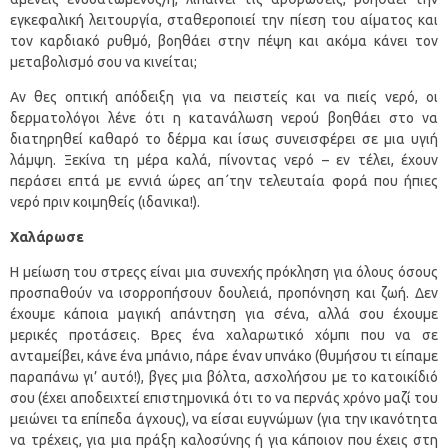
εγκεφαλική λειτουργία, σταθεροποιεί την πίεση του αίματος και
τον καρδιακό ρυθμό, βοηθάει στην πέψη και ακόμα κάνει τον
μεταβολισμό σου να κινείται;
Αν θες οπτική απόδειξη για να πειστείς και να πιείς νερό, οι
δερματολόγοι λένε ότι η κατανάλωση νερού βοηθάει στο να
διατηρηθεί καθαρό το δέρμα και ίσως συνεισφέρει σε μια υγιή
λάμψη. Ξεκίνα τη μέρα καλά, πίνοντας νερό – εν τέλει, έχουν
περάσει επτά με εννιά ώρες απ΄την τελευταία φορά που ήπιες
νερό πριν κοιμηθείς (ιδανικα!).
Χαλάρωσε
Η μείωση του στρεςς είναι μια συνεχής πρόκληση για όλους όσους
προσπαθούν να ισορροπήσουν δουλειά, προπόνηση και ζωή. Δεν
έχουμε κάποια μαγική απάντηση για σένα, αλλά σου έχουμε
μερικές προτάσεις. Βρες ένα χαλαρωτικό χόμπι που να σε
ανταμείβει, κάνε ένα μπάνιο, πάρε έναν υπνάκο (θυμήσου τι είπαμε
παραπάνω γι’ αυτό!), βγες μια βόλτα, ασχολήσου με το κατοικίδιό
σου (έχει αποδειχτεί επιστημονικά ότι το να περνάς χρόνο μαζί του
μειώνει τα επίπεδα άγχους), να είσαι ευγνώμων (για την ικανότητα
να τρέχεις, για μια πράξη καλοσύνης ή για κάποιον που έχεις στη