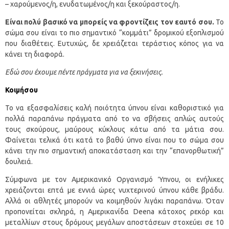
– χαρούμενος/η, ενυδατωμένος/η και ξεκούραστος/η.
Είναι πολύ βασικό να μπορείς να φροντίζεις τον εαυτό σου.
Το
σώμα σου είναι το πιο σημαντικό “κομμάτι” δρομικού εξοπλισμού
που διαθέτεις. Ευτυχώς, δε χρειάζεται τεράστιος κόπος για να
κάνει τη διαφορά.
Εδώ σου έχουμε πέντε πράγματα για να ξεκινήσεις.
Κοιμήσου
Το να εξασφαλίσεις καλή ποιότητα ύπνου είναι καθοριστικό για
πολλά παραπάνω πράγματα από το να σβήσεις απλώς αυτούς
τους σκούρους, μαύρους κύκλους κάτω από τα μάτια σου.
Φαίνεται τελικά ότι κατά το βαθύ ύπνο είναι που το σώμα σου
κάνει την πιο σημαντική αποκατάσταση και την “επανορθωτική”
δουλειά.
Σύμφωνα με τον Αμερικανικό Οργανισμό Ύπνου, οι ενήλικες
χρειάζονται επτά με εννιά ώρες νυχτερινού ύπνου κάθε βράδυ.
Αλλά οι αθλητές μπορούν να κοιμηθούν λιγάκι παραπάνω. Όταν
προπονείται σκληρά, η Αμερικανίδα Deena κάτοχος ρεκόρ και
μεταλλίων στους δρόμους μεγάλων αποστάσεων στοχεύει σε 10