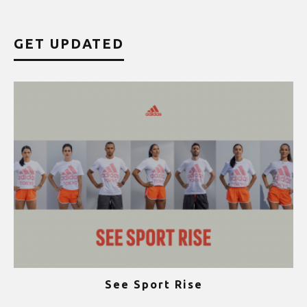
GET UPDATED
See Sport Rise
ψ