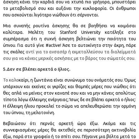
άσκηση κάνει την καρδιά σου να χτυπά πιο γρήγορα, μπουστάρει
το μεταβολισμό σου και αυξάνει την κυκλοφορία. Οι άνθρωποι
που ασκούνται λιγότερο νιώθουν ότι σέρνονται.
Μια συνεπής ρουτίνα άσκησης θα σε βοηθήσει να κοιμάσαι
καλύτερα. Μελέτη του Stanford University κατέληξε στο
συμπέρασμα ότι η συχνή άσκηση βελτιώνει την ποιότητα του
ύπνου. Για αυτό γίνε #active! Άσε το αυτοκίνητο στην άκρη, πάρε
τις σκάλες
αντί για το ανσασέρ ή εκμεταλλεύσου τα διαλείμματά
σου για να κάνεις μερικές ασκήσεις με το βάρος του σώματός σου.
5.Δεν σε βλέπει αρκετά ο ήλιος.
Το καλο
καίρι, η ζωντάνια είναι συνώνυμο του ονόματός σου. Όμως
υπάρχουν και εκείνες οι γκρίζες και θαμπές μέρες που νιώθεις ότι
θες απλά να μείνεις στον καναπέ σου και να μην κάνεις απολύτως
τίποτα λόγω έλλειψης ενέργειας; Ίσως δε σε βλέπει αρκετά ο ήλιος:
Η έλλειψη ήλιου προκαλεί το σώμα να απελευθερώσει την ορμόνη
του ύπνου, τη μελατονίνη.
Βεβαιώσου ότι περνάς αρκετή ώρα έξω. Ακόμα και τις
συννεφιασμένες μέρες θα εκτεθείς σε περισσότερη ακτινοβολία
έξω, παρά στο γραφείο ή το σπίτι σου. Πήγαινε μια βόλτα μετά το