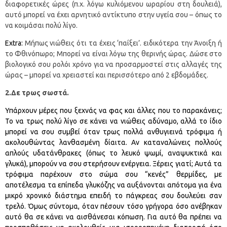
διαφορετικές ώρες (π.χ. λόγω κυλιόμενου ωραρίου στη δουλειά),
αυτό μπορεί να έχει αρνητικό αντίκτυπο στην υγεία σου – όπως το
να κοιμάσαι πολύ λίγο.
Extra:
Μήπως νιώθεις ότι τα έχεις ‘παίξει’. ειδικότερα την Άνοιξη ή
το Φθινόπωρο; Μπορεί να είναι λόγω της θερινής ώρας. Δώσε στο
βιολογικό σου ρολόι χρόνο για να προσαρμοστεί στις αλλαγές της
ώρας – μπορεί να χρειαστεί και περισσότερο από 2 εβδομάδες.
2.Δε τρως σωστά.
Υπάρχουν μέρες που ξεχνάς να φας και άλλες που το παρακάνεις;
Το να τρως πολύ λίγο σε κάνει να νιώθεις αδύναμο, αλλά το ίδιο
μπορεί να σου συμβεί όταν τρως πολλά ανθυγιεινά τρόφιμα ή
ακολουθώντας λανθασμένη δίαιτα. Αν καταναλώνεις πολλούς
απλούς υδατάνθρακες (όπως το λευκό ψωμί, αναψυκτικά και
γλυκά), μπορούν να σου στερήσουν ενέργεια. Ξέρεις γιατί; Αυτά τα
τρόφιμα παρέχουν στο σώμα σου “κενές” θερμίδες, με
αποτέλεσμα τα επίπεδα γλυκόζης να αυξάνονται απότομα για ένα
μικρό χρονικό διάστημα επειδή το πάγκρεας σου δουλεύει σαν
τρελό. Όμως σύντομα, όταν πέσουν τόσο γρήγορα όσο ανέβηκαν
αυτό θα σε κάνει να αισθάνεσαι κόπωση. Για αυτό θα πρέπει να