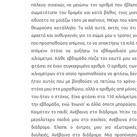
πάλευα συνεχώς να μειώσω τον αριθμό που έβλεπα 
σωματότυπο του δρομέα και κατά βάθος τους μισού
αδύνατο να μοιάζω τόσο με εκείνους. Μέχρι που κ
θεωρούσα κατάλληλο. Τα κιλά αυτά, εκτός του ότ
αρκετά και ανθυγιεινός για το σώμα μου ο τρόπος γ
που προσπαθούσα επίμονα, το να αποκτήσω τα κιλά π
επόμενο στόχο να αυξήσω τα εβδομαδιαία μου
χιλιόμετρα. Κάθε εβδομάδα πίεζα τον εαυτό μου να
φτάσει σε έναν συγκεκριμένο αριθμό. Ο αριθμός των
χιλιομέτρων στα οποία προσπαθούσα να φτάσω, δεν
ήταν αυτός που με βοηθούσε να πετύχω το χρόνο-
στόχο μου στο μαραθώνιο, αλλά ο αριθμός από μόνος
του ήταν ο στόχος. Είχα φτάσει στα 150 χιλιόμετρα
την εβδομάδα, ενώ ‘έχωνα’ κι άλλα όποτε μπορούσα.
Κοιμόταν το παιδί; Ανέβαινα στο διάδρομο. Ήταν τα
μεγαλύτερα παιδιά μου στο σχολείο; Ανέβαινα στο
διάδρομο. Έλειπε ο άντρας μου για εξωτερικές
δουλειές; Ανέβαινα στο διάδρομο. Μία προπόνηση