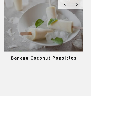
Banana Coconut Popsicles
10 σούπερ
υγιεινά sm
κα