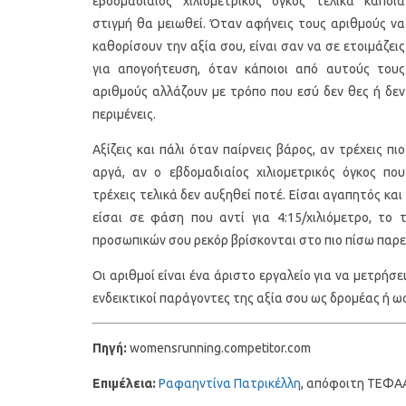
εβδομαδιαίος χιλιομετρικός όγκος τελικά κάποια
στιγμή θα μειωθεί. Όταν αφήνεις τους αριθμούς να
καθορίσουν την αξία σου, είναι σαν να σε ετοιμάζεις
για απογοήτευση, όταν κάποιοι από αυτούς τους
αριθμούς αλλάζουν με τρόπο που εσύ δεν θες ή δεν
περιμένεις.
Αξίζεις και πάλι όταν παίρνεις βάρος, αν τρέχεις πιο
αργά, αν ο εβδομαδιαίος χιλιομετρικός όγκος που
τρέχεις τελικά δεν αυξηθεί ποτέ. Είσαι αγαπητός και
είσαι σε φάση που αντί για 4:15/χιλιόμετρο, το τ
προσωπικών σου ρεκόρ βρίσκονται στο πιο πίσω παρελ
Οι αριθμοί είναι ένα άριστο εργαλείο για να μετρήσει
ενδεικτικοί παράγοντες της αξία σου ως δρομέας ή ω
Πηγή:
womensrunning.competitor.com
Επιμέλεια:
Ραφαηντίνα Πατρικέλλη
, απόφοιτη ΤΕΦΑΑ