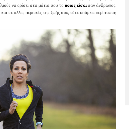
θμούς να ορίσει στα μάτια σου το
ποιος είσαι
σαν άνθρωπος.
 και σε άλλες περιοχές της ζωής σου, τότε υπάρχει περίπτωση
ταριστές βελουτέ
5 γρήγορα και υγιεινά σνακ
α τον χειμώνα