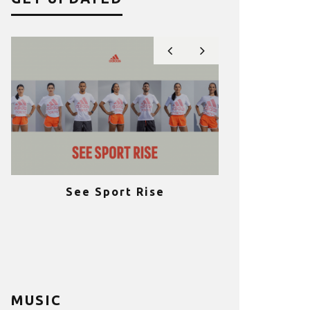
See Sport Rise
Πραγματοποι
e
επιτυχία 
ια
Fitness C
MUSIC