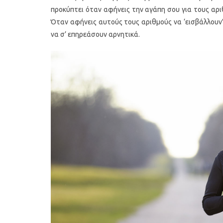
προκύπτει όταν αφήνεις την αγάπη σου για τους αρι
Όταν αφήνεις αυτούς τους αριθμούς να ‘εισβάλλουν’
να σ’ επηρεάσουν αρνητικά.
Υγιεινό κέικ λεμονιού με
Οι 4 πιο λαχ
παπαρουνόσπορο και μύρτιλα
σούπες γι