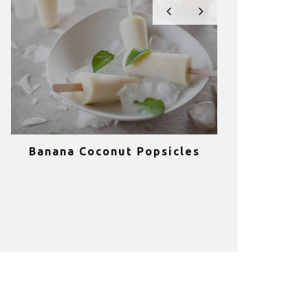
Banana Coconut Popsicles
10 σούπερ
υγιεινά sm
κα