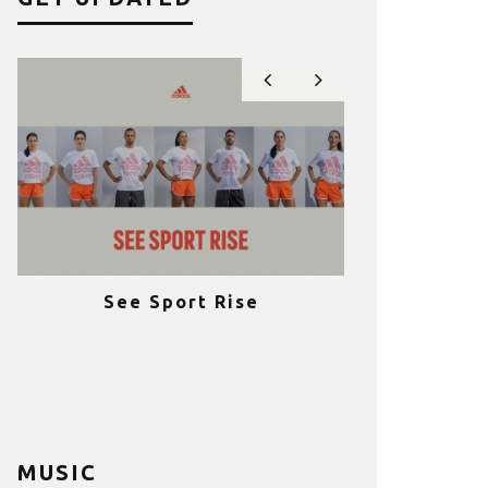
See Sport Rise
Πραγματοποι
e
επιτυχία 
ια
Fitness C
MUSIC