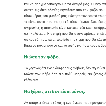
και να πραγματοποιήσουμε τα όνειρά μας. Οι περισ
αυτές τις δικαιολογίες πηγάζουν από τον φόβο που
πίσω μέρος του μυαλού μας. Ρώτησε τον εαυτό σου 
τι είναι αυτό που σε κρατά πίσω; Γενικά όλοι έχουμ
ανησυχίες: η αποτυχία είναι κατακριτέα και η απόρρι
ό,τι καλύτερο. Η στιγμή που θα αναγνωρίσεις τι είν
σε κρατά πίσω είναι ακριβώς η στιγμή που θα κάνει
βήμα να πας μπροστά και να αφήσεις πίσω τους φόβο
Υγιεινό κέικ λεμονιού με
Οι 4 πιο λαχ
Νιώσε τον φόβο.
παπαρουνόσπορο και μύρτιλα
σούπες γι
Το γεγονός ότι έχεις διάφορους φόβους, δεν σημαίνει
Νιώσε τον φόβο όσο πιο πολύ μπορείς. Να ξέρεις ό
ελέγχουν.
Να ξέρεις ότι δεν είσαι μόνος.
Αν υπάρχει ένας στόχος ή ένα όνειρο που πραγματι