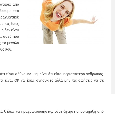
σότερες από
 έχουμε στο
πραγματικά:
ε τις ίδιες
ψη δεν είναι
αι αυτό που
ς το μεγάλο
υς σου.
ταριστές βελουτέ
5 γρήγορα και υγιεινά σνακ
α τον χειμώνα
 ότι είσαι αδύναμος. Σημαίνει ότι είσαι περισσότερο άνθρωπος.
τι είναι ΟΚ να έχεις ανησυχίες αλλά μην τις αφήσεις να σε
κά θέλεις να πραγματοποιήσεις, τότε ζήτησε υποστήριξη από