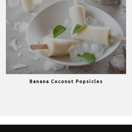
Banana Coconut Popsicles
1