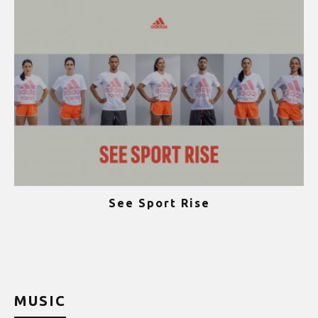
See Sport Rise
ψ
MUSIC