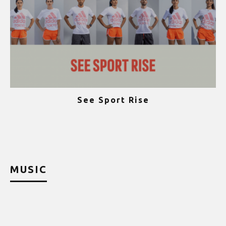
See Sport Rise
ψ
MUSIC