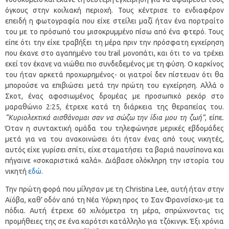
όγκους στην κοιλιακή περιοχή. Τους κέντρισε το ενδιαφέρον
επειδή η φωτογραφία που είχε στείλει μαζί ήταν ένα πορτραίτο
του με το πρόσωπό του μισοκρυμμένο πίσω από ένα φτερό. Τους
είπε ότι την είχε τραβήξει τη μέρα πριν την πρόσφατη εγχείρηση
που έκανε στο αγαπημένο του trail μονοπάτι, και ότι το να τρέχει
εκεί τον έκανε να νιώθει πιο συνδεδεμένος με τη φύση. Ο καρκίνος
του ήταν αρκετά προχωρημένος- οι γιατροί δεν πίστευαν ότι θα
μπορούσε να επιβιώσει μετά την πρώτη του εγχείρηση. Αλλά ο
Σκοτ, ένας αφοσιωμένος δρομέας με προσωπικό ρεκόρ στο
μαραθώνιο 2:25, έτρεχε κατά τη διάρκεια της θεραπείας του.
“Κυριολεκτικά αισθάνομαι σαν να σώζω την ίδια μου τη ζωή”
, είπε.
Όταν η συντακτική ομάδα του τηλεφώνησε μερικές εβδομάδες
μετά για να του ανακοινώσει ότι ήταν ένας από τους νικητές,
αυτός είχε γυρίσει σπίτι, είχε σταματήσει τα βαριά παυσίπονα και
πήγαινε «σοκαριστικά καλά». Διάβασε ολόκληρη την ιστορία του
νικητή
εδώ.
Την πρώτη φορά που μίλησαν με τη Christina Lee, αυτή ήταν στην
Αϊόβα, καθ’ οδόν από τη Νέα Υόρκη προς το Σαν Φρανσίσκο-με τα
πόδια. Αυτή έτρεχε 60 χιλιόμετρα τη μέρα, σπρώχνοντας τις
προμήθειες της σε ένα καρότσι κατάλληλο για τζόκινγκ. Έξι χρόνια