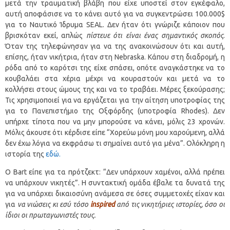
μετά την τραυματική βλάβη που είχε υποστεί στον εγκέφαλο,
αυτή αποφάσισε να το κάνει αυτό για να συγκεντρώσει 100.000$
για το Ναυτικό Ίδρυμα SEAL. Δεν ήταν ότι γνώριζε κάποιον που
βρισκόταν εκεί, απλώς
πίστευε ότι είναι ένας σημαντικός σκοπός
.
Όταν της τηλεφώνησαν για να της ανακοινώσουν ότι και αυτή,
επίσης, ήταν νικήτρια, ήταν στη Nebraska. Κάπου στη διαδρομή, η
ρόδα από το καρότσι της είχε σπάσει, οπότε αναγκάστηκε να το
κουβαλάει στα χέρια μέχρι να κουραστούν και μετά να το
κολλήσει στους ώμους της και να το τραβάει. Μέρες ξεκούρασης;
Τις χρησιμοποιεί για να εργάζεται για την αίτηση υποτροφίας της
για το Πανεπιστήμιο της Οξφόρδης (υποτροφία Rhodes). Δεν
υπήρχε τίποτα που να μην μπορούσε να κάνει, μόλις 23 χρονών.
Μόλις άκουσε ότι κέρδισε είπε “Χορεύω μόνη μου χαρούμενη, αλλά
δεν έχω λόγια να εκφράσω τι σημαίνει αυτό για μένα”. Ολόκληρη η
ιστορία της
εδώ.
O Bart είπε για τα πρότζεκτ: “Δεν υπάρχουν χαμένοι, αλλά πρέπει
να υπάρχουν νικητές”. Η συντακτική ομάδα έβαλε τα δυνατά της
για να υπάρχει δικαιοσύνη ανάμεσα σε όσες συμμετοχές είχαν και
για
να νιώσεις κι εσύ τόσο
inspired
από τις νικητήριες ιστορίες, όσο οι
ίδιοι οι πρωταγωνιστές τους.