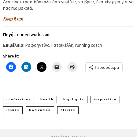
Δεν είναι τόσο δύσκολο όσο νομίζεις να βρεις ένα κίνητρο για να
πας πιο μακριά.
Keep it up!
Πηγή:
runnersworld.com
Επιμέλεια:
Ραφαηντίνα Πατρικέλλη, running coach
Share it:
Περισσότερα
confessions
health
highlights
inspiration
issues
Motivation
Stories