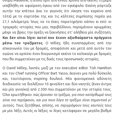
όνομα Madeline, η οποία πριν από εννέα χρόνια από εκείνη τη μέρα
υπεβλήθη σε αφαίρεση όγκου από τον εγκέφαλο. Εκείνη γιόρταζε
αυτήν την επέτειο (και το γεγονός ότι νίκησε τον καρκίνο από
τότε) με το σορτσάκι της και τις κάλτσες συμπίεσης παρέα για
21,1 χιλιόμετρα. Ίσως να το έχεις παρατηρήσει κάπου κι εσύ: οι
τρομερές ιστορίες που μας περιβάλλουν, παραμένουν κρυμμένες
μέχρι να βρεις την όρεξη να ξεκινήσεις στ’ αλήθεια μία συζήτηση.
Και δεν είναι λίγοι αυτοί που έχουν αξιοθαύμαστα πράγματα
μέσω του τρεξίματος
. Ο Willey, ήδη συνεπαρμένος από την
επικοινωνία του με δρομείς, αποφάσισε και μετά από αυτόν τον
αγώνα να αρχίσει έναν διαγωνισμό εκείνο το καλοκαίρι με δρομείς
που θα συμμετείχαν με τις δικές τους προσωπικές ιστορίες.
Ο David Willey, λοιπόν, μαζί με τον executive editor Tish Hamilton
και τον Chief running Officer Bart Yasso, έκαναν μια πολύ δύσκολη
και, ταυτόχρονα, inspiring δουλειά. Μία φαινομενικά αδύνατη
διαδικασία: να διαλέξουν 10 φιναλίστ και δύο νικητές (έναν άντρα
και μία γυναίκα) από 2.300 που συμμετείχαν με την ιστορία τους.
Όλοι ερωτήθηκαν
πώς άρχισαν το τρέξιμο, για ποιο κατόρθωμά τους
είναι πιο περήφανοι, και για ποιο λόγο το τρέξιμο είναι σημαντικό γι’
αυτούς.
Τους ζητήθηκε, επίσης, να
περιγράψουν τους εαυτούς τους
με μία λέξη. Αυτές οι λέξεις οι λίγες κατάφεραν σε μεγάλο βαθμό