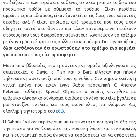
να δείξουν τι έχει περάσει ο καθένας σε σχέση και με το δικό του
προσωπικό ταξίδι με σύμμαχο το τρέξιμο. Είχαν κερδίσει
αρρώστιες και εθισμούς, είχαν ξαναχτίσει τις ζωές τους χάνοντας
δεκάδες κιλά ή είχαν επιβιώσει από τραύματα που τους είχαν
οδηγήσει κοντά στο θάνατο και είχαν καταφέρει να πετύχουν
στόχους που τους θεωρούσαν αδύνατους. Αγαπούσαν το τρέξιμο
με έναν τρόπο εξαρτητικό, κολλητικό και μόνιμο. Για την ακρίβεια,
όλοι αισθάνονταν ότι χρωστούσαν στο τρέξιμο ένα κομμάτι
για αυτά που τους είχε προσφέρει.
Μετά από βδομάδες που η συντακτική ομάδα αξιολογούσε τις
συμμετοχές, ο David, o Tish και ο Bart, μίλησαν και πήραν
τηλεφωνική συνέντευξη από τους φιναλίστ. Στο σημείο εκείνο, η
γενική εικόνα που είχαν έγινε βαθιά προσωπική. Ο Andrew
Peterson, αθλητής Special Olympian ο οποίος γεννήθηκε με
εμβρυϊκό αλκοολικό σύνδρομο, διάβασε το λόγο που είχε βγάλει σε
μια ντουζίνα σχολεία και τους έκανε όλους να κλάψουν. Δες
ολόκληρη την ιστορία του
εδώ.
Η Sabrina Walker περιέγραψε με ταπεινότητα και ηρεμία όλη της
την πορεία για να ξεπεράσει την κυστική ίνωση
και
τον καρκίνο,
και η συντακτική ομάδα ένιωσε να ταράσσεται και να σκέφτεται