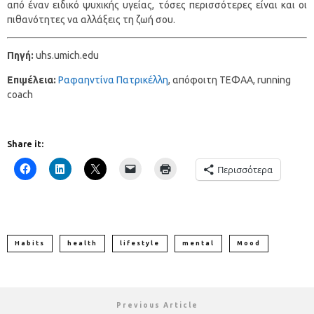
από έναν ειδικό ψυχικής υγείας, τόσες περισσότερες είναι και οι
πιθανότητες να αλλάξεις τη ζωή σου.
Πηγή:
uhs.umich.edu
Επιμέλεια:
Ραφαηντίνα Πατρικέλλη
, απόφοιτη ΤΕΦΑΑ, running
coach
Share it:
Περισσότερα
Habits
health
lifestyle
mental
Mood
Previous Article