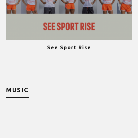
See Sport Rise
ψ
MUSIC